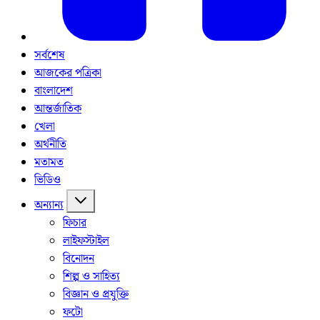
সর্বশেষ
আজকের পত্রিকা
বাংলাদেশ
আন্তর্জাতিক
খেলা
অর্থনীতি
মতামত
ভিডিও
অন্যান্য
ফিচার
লাইফস্টাইল
বিনোদন
শিল্প ও সাহিত্য
বিজ্ঞান ও প্রযুক্তি
ফটো