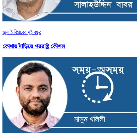
জুলাই বিপ্লবের দুই বছর
কোথায় দাঁড়িয়ে পররাষ্ট্র কৌশল