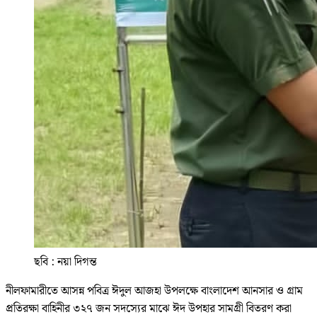
ছবি : নয়া দিগন্ত
নীলফামারীতে আসন্ন পবিত্র ঈদুল আজহা উপলক্ষে বাংলাদেশ আনসার ও গ্রাম
প্রতিরক্ষা বাহিনীর ৩২৭ জন সদস্যের মাঝে ঈদ উপহার সামগ্রী বিতরণ করা