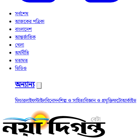
সর্বশেষ
আজকের পত্রিকা
বাংলাদেশ
আন্তর্জাতিক
খেলা
অর্থনীতি
মতামত
ভিডিও
অন্যান্য
ফিচার
লাইফস্টাইল
বিনোদন
শিল্প ও সাহিত্য
বিজ্ঞান ও প্রযুক্তি
ফটো
আর্কাইভ