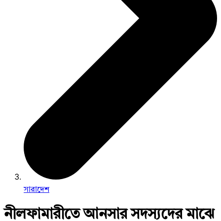
সারাদেশ
নীলফামারীতে আনসার সদস্যদের মাঝে