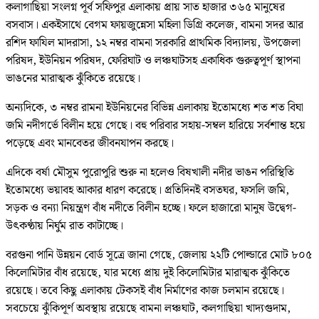
কলাগাছিয়া সংলগ্ন পূর্ব সফিপুর এলাকায় প্রায় সাত হাজার ৩৬৫ মানুষের
বসবাস। একইসাথে বেগম ফায়জুন্নেসা মহিলা ডিগ্রি কলেজ, বামনা সদর আর
রশিদ ফাযিল মাদরাসা, ১২ নম্বর বামনা সরকারি প্রাথমিক বিদ্যালয়, উপজেলা
পরিষদ, ইউনিয়ন পরিষদ, ফেরিঘাট ও লঞ্চঘাটসহ একাধিক গুরুত্বপূর্ণ স্থাপনা
ভাঙনের মারাত্মক ঝুঁকিতে রয়েছে।
অন্যদিকে, ৩ নম্বর রামনা ইউনিয়নের বিভিন্ন এলাকায় ইতোমধ্যে শত শত বিঘা
জমি নদীগর্ভে বিলীন হয়ে গেছে। বহু পরিবার সহায়-সম্বল হারিয়ে সর্বশান্ত হয়ে
পড়েছে এবং মানবেতর জীবনযাপন করছে।
এদিকে বর্ষা মৌসুম পুরোপুরি শুরু না হলেও বিষখালী নদীর ভাঙন পরিস্থিতি
ইতোমধ্যে ভয়াবহ আকার ধারণ করেছে। প্রতিদিনই বসতঘর, ফসলি জমি,
সড়ক ও বন্যা নিয়ন্ত্রণ বাঁধ নদীতে বিলীন হচ্ছে। ফলে হাজারো মানুষ উদ্বেগ-
উৎকণ্ঠায় নির্ঘুম রাত কাটাচ্ছে।
বরগুনা পানি উন্নয়ন বোর্ড সূত্রে জানা গেছে, জেলায় ২২টি পোল্ডারে মোট ৮০৫
কিলোমিটার বাঁধ রয়েছে, যার মধ্যে প্রায় দুই কিলোমিটার মারাত্মক ঝুঁকিতে
রয়েছে। তবে কিছু এলাকায় টেকসই বাঁধ নির্মাণের কাজ চলমান রয়েছে।
সবচেয়ে ঝুঁকিপূর্ণ অবস্থায় রয়েছে বামনা লঞ্চঘাট, কলগাছিয়া খাদ্যগুদাম,