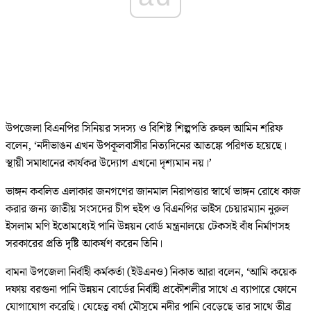
উপজেলা বিএনপির সিনিয়র সদস্য ও বিশিষ্ট শিল্পপতি রুহুল আমিন শরিফ
বলেন, ‘নদীভাঙন এখন উপকূলবাসীর নিত্যদিনের আতঙ্কে পরিণত হয়েছে।
স্থায়ী সমাধানের কার্যকর উদ্যোগ এখনো দৃশ্যমান নয়।’
ভাঙ্গন কবলিত এলাকার জনগণের জানমাল নিরাপত্তার স্বার্থে ভাঙ্গন রোধে কাজ
করার জন্য জাতীয় সংসদের চীপ হুইপ ও বিএনপির ভাইস চেয়ারম্যান নুরুল
ইসলাম মণি ইতোমধ্যেই পানি উন্নয়ন বোর্ড মন্ত্রনালয়ে টেকসই বাঁধ নির্মাণসহ
সরকারের প্রতি দৃষ্টি আকর্ষণ করেন তিনি।
বামনা উপজেলা নির্বাহী কর্মকর্তা (ইউএনও) নিকাত আরা বলেন, ‘আমি কয়েক
দফায় বরগুনা পানি উন্নয়ন বোর্ডের নির্বাহী প্রকৌশলীর সাথে এ ব্যাপারে ফোনে
যোগাযোগ করেছি। যেহেতু বর্ষা মৌসুমে নদীর পানি বেড়েছে তার সাথে তীব্র