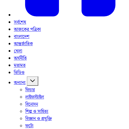
সর্বশেষ
আজকের পত্রিকা
বাংলাদেশ
আন্তর্জাতিক
খেলা
অর্থনীতি
মতামত
ভিডিও
অন্যান্য
ফিচার
লাইফস্টাইল
বিনোদন
শিল্প ও সাহিত্য
বিজ্ঞান ও প্রযুক্তি
ফটো