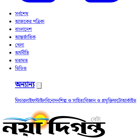
সর্বশেষ
আজকের পত্রিকা
বাংলাদেশ
আন্তর্জাতিক
খেলা
অর্থনীতি
মতামত
ভিডিও
অন্যান্য
ফিচার
লাইফস্টাইল
বিনোদন
শিল্প ও সাহিত্য
বিজ্ঞান ও প্রযুক্তি
ফটো
আর্কাইভ