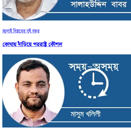
জুলাই বিপ্লবের দুই বছর
কোথায় দাঁড়িয়ে পররাষ্ট্র কৌশল