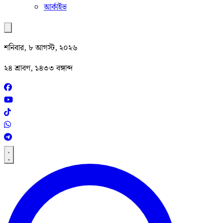
আর্কাইভ
শনিবার, ৮ আগস্ট, ২০২৬
২৪ শ্রাবণ, ১৪৩৩ বঙ্গাব্দ