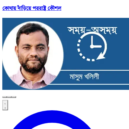
কোথায় দাঁড়িয়ে পররাষ্ট্র কৌশল