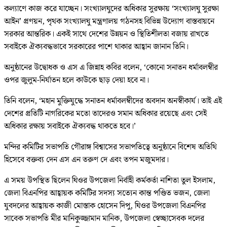
কল্যাণে কাজ করে যাচ্ছেন। সংখ্যালঘুদের অধিকার সুরক্ষায় ‘সংখ্যালঘু সুরক্ষা
আইন’ প্রণয়ন, পৃথক সংখ্যালঘু মন্ত্রণালয় গঠনসহ বিভিন্ন উদ্যোগ বাস্তবায়নে
সরকার আন্তরিক। একই সাথে দেশের উন্নয়ন ও স্থিতিশীলতা বজায় রাখতে
সবাইকে ঐক্যবদ্ধভাবে সরকারের পাশে থাকার আহ্বান জানান তিনি।
অনুষ্ঠানের উদ্বোধক ও এস এ জিন্নাহ কবির বলেন, ‘কোনো সনাতন ধর্মাবলম্বীর
ওপর জুলুম-নির্যাতন হলে কাউকে ছাড় দেয়া হবে না।
তিনি বলেন, ‘মহান মুক্তিযুদ্ধে সনাতন ধর্মাবলম্বীদের অবদান অনস্বীকার্য। তাই এই
দেশের প্রতিটি নাগরিকের মতো তাদেরও সমান অধিকার রয়েছে এবং সেই
অধিকার রক্ষায় সবাইকে ঐক্যবদ্ধ থাকতে হবে।’
মন্দির কমিটির সভাপতি গৌরাঙ্গ বিশ্বাসের সভাপতিত্বে অনুষ্ঠানে বিশেষ অতিথি
হিসেবে বক্তব্য দেন এস এন তরুণ দে এবং তপন মজুমদার।
এ সময় উপস্থিত ছিলেন ঘিওর উপজেলা নির্বাহী কর্মকর্তা নাশিতা তুল ইসলাম,
জেলা বিএনপির আহ্বায়ক কমিটির সদস্য সত্যেন কান্ত পণ্ডিত ভজন, জেলা
যুবদলের আহ্বায়ক কাজী মোস্তাক হোসেন দিপু, ঘিওর উপজেলা বিএনপির
সাবেক সভাপতি মীর মানিকুজ্জামান মানিক, উপজেলা স্বেচ্ছাসেবক দলের