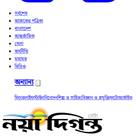
সর্বশেষ
আজকের পত্রিকা
বাংলাদেশ
আন্তর্জাতিক
খেলা
অর্থনীতি
মতামত
ভিডিও
অন্যান্য
ফিচার
লাইফস্টাইল
বিনোদন
শিল্প ও সাহিত্য
বিজ্ঞান ও প্রযুক্তি
ফটো
আর্কাইভ