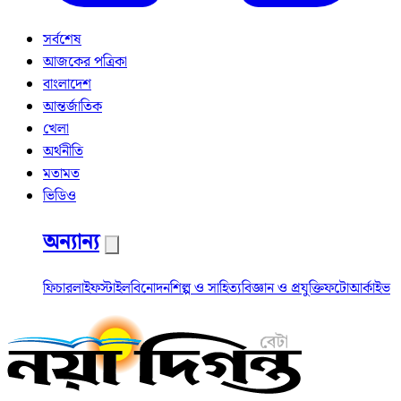
সর্বশেষ
আজকের পত্রিকা
বাংলাদেশ
আন্তর্জাতিক
খেলা
অর্থনীতি
মতামত
ভিডিও
অন্যান্য
ফিচার
লাইফস্টাইল
বিনোদন
শিল্প ও সাহিত্য
বিজ্ঞান ও প্রযুক্তি
ফটো
আর্কাইভ