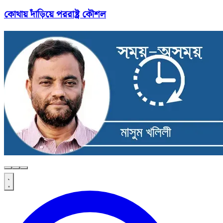
কোথায় দাঁড়িয়ে পররাষ্ট্র কৌশল