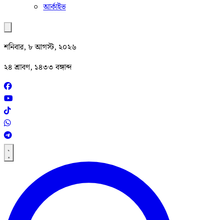
আর্কাইভ
শনিবার, ৮ আগস্ট, ২০২৬
২৪ শ্রাবণ, ১৪৩৩ বঙ্গাব্দ