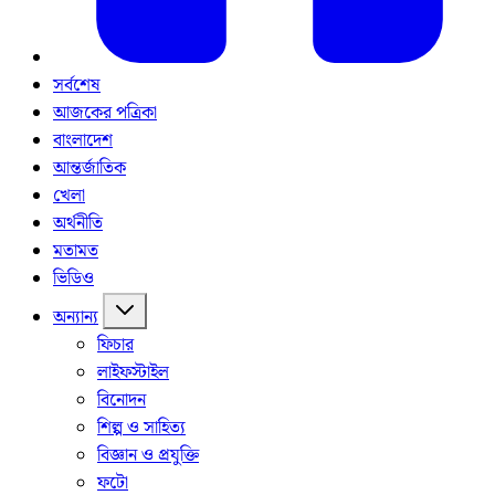
সর্বশেষ
আজকের পত্রিকা
বাংলাদেশ
আন্তর্জাতিক
খেলা
অর্থনীতি
মতামত
ভিডিও
অন্যান্য
ফিচার
লাইফস্টাইল
বিনোদন
শিল্প ও সাহিত্য
বিজ্ঞান ও প্রযুক্তি
ফটো