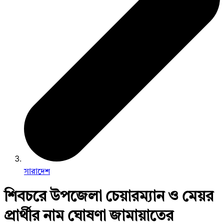
সারাদেশ
শিবচরে উপজেলা চেয়ারম্যান ও মেয়র
প্রার্থীর নাম ঘোষণা জামায়াতের