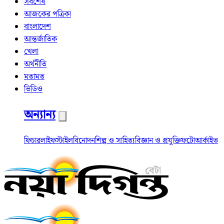
সর্বশেষ
আজকের পত্রিকা
বাংলাদেশ
আন্তর্জাতিক
খেলা
অর্থনীতি
মতামত
ভিডিও
অন্যান্য
ফিচার
লাইফস্টাইল
বিনোদন
শিল্প ও সাহিত্য
বিজ্ঞান ও প্রযুক্তি
ফটো
আর্কাইভ