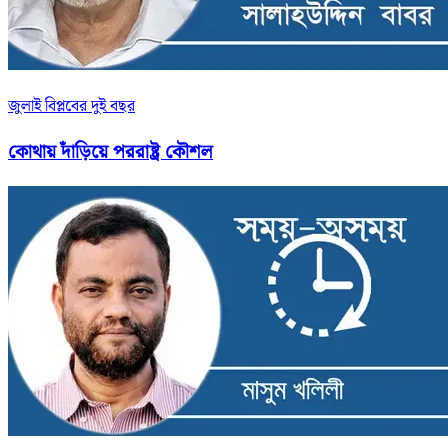
জুলাই বিপ্লবের দুই বছর
কোথায় দাঁড়িয়ে পররাষ্ট্র কৌশল