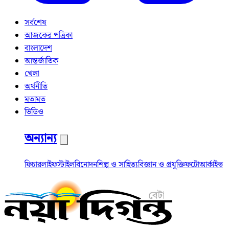
সর্বশেষ
আজকের পত্রিকা
বাংলাদেশ
আন্তর্জাতিক
খেলা
অর্থনীতি
মতামত
ভিডিও
অন্যান্য
ফিচার
লাইফস্টাইল
বিনোদন
শিল্প ও সাহিত্য
বিজ্ঞান ও প্রযুক্তি
ফটো
আর্কাইভ