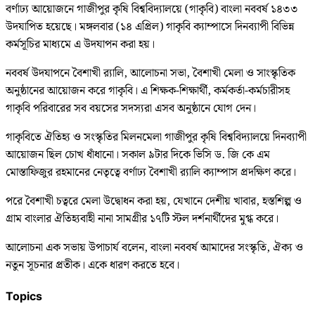
বর্ণাঢ্য আয়োজনে গাজীপুর কৃষি বিশ্ববিদ্যালয়ে (গাকৃবি) বাংলা নববর্ষ ১৪৩৩
উদযাপিত হয়েছে। মঙ্গলবার (১৪ এপ্রিল) গাকৃবি ক্যাম্পাসে দিনব্যাপী বিভিন্ন
কর্মসূচির মাধ্যমে এ উদযাপন করা হয়।
নববর্ষ উদযাপনে বৈশাখী র‌্যালি, আলোচনা সভা, বৈশাখী মেলা ও সাংস্কৃতিক
অনুষ্ঠানের আয়োজন করে গাকৃবি। এ শিক্ষক-শিক্ষার্থী, কর্মকর্তা-কর্মচারীসহ
গাকৃবি পরিবারের সব বয়সের সদস্যরা এসব অনুষ্ঠানে যোগ দেন।
গাকৃবিতে ঐতিহ্য ও সংস্কৃতির মিলনমেলা গাজীপুর কৃষি বিশ্ববিদ্যালয়ে দিনব্যাপী
আয়োজন ছিল চোখ ধাঁধানো। সকাল ৯টার দিকে ভিসি ড. জি কে এম
মোস্তাফিজুর রহমানের নেতৃত্বে বর্ণাঢ্য বৈশাখী র‌্যালি ক্যাম্পাস প্রদক্ষিণ করে।
পরে বৈশাখী চত্বরে মেলা উদ্বোধন করা হয়, যেখানে দেশীয় খাবার, হস্তশিল্প ও
গ্রাম বাংলার ঐতিহ্যবাহী নানা সামগ্রীর ১৭টি স্টল দর্শনার্থীদের মুগ্ধ করে।
আলোচনা এক সভায় উপাচার্য বলেন, বাংলা নববর্ষ আমাদের সংস্কৃতি, ঐক্য ও
নতুন সূচনার প্রতীক। একে ধারণ করতে হবে।
Topics