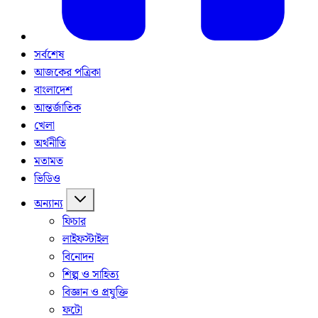
সর্বশেষ
আজকের পত্রিকা
বাংলাদেশ
আন্তর্জাতিক
খেলা
অর্থনীতি
মতামত
ভিডিও
অন্যান্য
ফিচার
লাইফস্টাইল
বিনোদন
শিল্প ও সাহিত্য
বিজ্ঞান ও প্রযুক্তি
ফটো