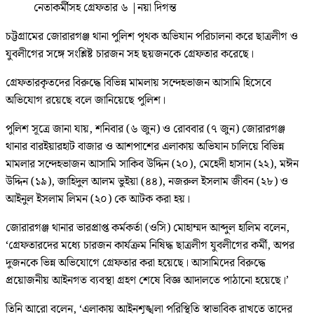
নেতাকর্মীসহ গ্রেফতার ৬
|
নয়া দিগন্ত
চট্টগ্রামের জোরারগঞ্জ থানা পুলিশ পৃথক অভিযান পরিচালনা করে ছাত্রলীগ ও
যুবলীগের সঙ্গে সংশ্লিষ্ট চারজন সহ ছয়জনকে গ্রেফতার করেছে।
গ্রেফতারকৃতদের বিরুদ্ধে বিভিন্ন মামলায় সন্দেহভাজন আসামি হিসেবে
অভিযোগ রয়েছে বলে জানিয়েছে পুলিশ।
পুলিশ সূত্রে জানা যায়, শনিবার (৬ জুন) ও রোববার (৭ জুন) জোরারগঞ্জ
থানার বারইয়ারহাট বাজার ও আশপাশের এলাকায় অভিযান চালিয়ে বিভিন্ন
মামলার সন্দেহভাজন আসামি সাকিব উদ্দিন (২০), মেহেদী হাসান (২২), মঈন
উদ্দিন (১৯), জাহিদুল আলম ভুইয়া (৪৪), নজরুল ইসলাম জীবন (২৮) ও
আইনুল ইসলাম লিমন (২০) কে আটক করা হয়।
জোরারগঞ্জ থানার ভারপ্রাপ্ত কর্মকর্তা (ওসি) মোহাম্মদ আব্দুল হালিম বলেন,
‘গ্রেফতারদের মধ্যে চারজন কার্যক্রম নিষিদ্ধ ছাত্রলীগ যুবলীগের কর্মী, অপর
দুজনকে ভিন্ন অভিযোগে গ্রেফতার করা হয়েছে। আসামিদের বিরুদ্ধে
প্রয়োজনীয় আইনগত ব্যবস্থা গ্রহণ শেষে বিজ্ঞ আদালতে পাঠানো হয়েছে।’
তিনি আরো বলেন, ‘এলাকায় আইনশৃঙ্খলা পরিস্থিতি স্বাভাবিক রাখতে তাদের