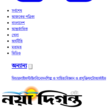
সর্বশেষ
আজকের পত্রিকা
বাংলাদেশ
আন্তর্জাতিক
খেলা
অর্থনীতি
মতামত
ভিডিও
অন্যান্য
ফিচার
লাইফস্টাইল
বিনোদন
শিল্প ও সাহিত্য
বিজ্ঞান ও প্রযুক্তি
ফটো
আর্কাইভ