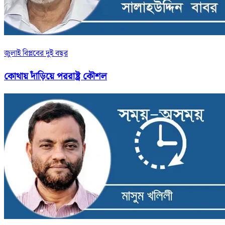
জুলাই বিপ্লবের দুই বছর
কোথায় দাঁড়িয়ে পররাষ্ট্র কৌশল