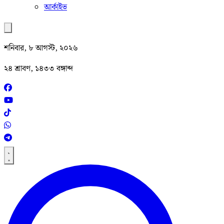
আর্কাইভ
শনিবার, ৮ আগস্ট, ২০২৬
২৪ শ্রাবণ, ১৪৩৩ বঙ্গাব্দ