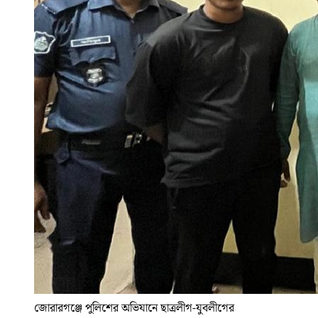
জোরারগঞ্জে পুলিশের অভিযানে ছাত্রলীগ-যুবলীগের