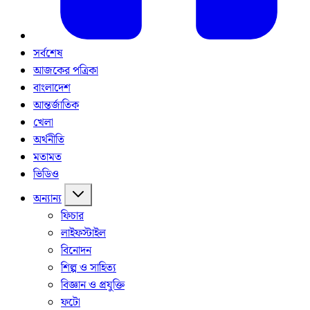
সর্বশেষ
আজকের পত্রিকা
বাংলাদেশ
আন্তর্জাতিক
খেলা
অর্থনীতি
মতামত
ভিডিও
অন্যান্য
ফিচার
লাইফস্টাইল
বিনোদন
শিল্প ও সাহিত্য
বিজ্ঞান ও প্রযুক্তি
ফটো