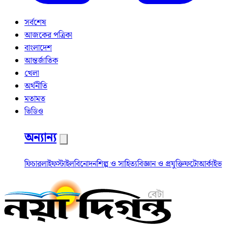
সর্বশেষ
আজকের পত্রিকা
বাংলাদেশ
আন্তর্জাতিক
খেলা
অর্থনীতি
মতামত
ভিডিও
অন্যান্য
ফিচার
লাইফস্টাইল
বিনোদন
শিল্প ও সাহিত্য
বিজ্ঞান ও প্রযুক্তি
ফটো
আর্কাইভ