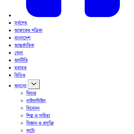
সর্বশেষ
আজকের পত্রিকা
বাংলাদেশ
আন্তর্জাতিক
খেলা
অর্থনীতি
মতামত
ভিডিও
অন্যান্য
ফিচার
লাইফস্টাইল
বিনোদন
শিল্প ও সাহিত্য
বিজ্ঞান ও প্রযুক্তি
ফটো