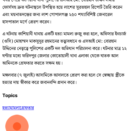
খবর পেয়ে কাশিয়ানী থানা পুলিশের এসআই মো: বোরহান উদ্দিন সঙ্গীয়
ফোর্সসহ দ্রুত ঘটনাস্থলে উপস্থিত হয়ে লাশের সুরতহাল রিপোর্ট তৈরি করেন
এবং ময়নাতদন্তের জন্য লাশ গোপালগঞ্জ ২৫০ শয্যাবিশিষ্ট জেনারেল
হাসপাতাল মর্গে প্রেরণ করেন।
এ ঘটনায় কাশিয়ানী থানায় একটি হত্যা মামলা রুজু করা হলে, অফিসার ইনচার্জ
(ওসি) মোহাম্মদ মাকসুদুর রহমানের তত্ত্বাবধানে ও এসআই মো: বোরহান
উদ্দিনের নেতৃত্বে পুলিশের একটি দল অভিযান পরিচালনা করে। ঘটনার মাত্র ১২
ঘণ্টার মধ্যে ফরিদপুর জেলার কোতোয়ালী থানা এলাকা থেকে ঘাতক আল
আমিনকে গ্রেফতার করতে সক্ষম হয়।
মঙ্গলবার (৭ জুলাই) আসামিকে আদালতে প্রেরণ করা হলে সে স্বেচ্ছায় স্ত্রীকে
হত্যার দায় স্বীকার করে জবানবন্দি প্রদান করে।
Topics
হত্যা
মামলা
গ্রেফতার