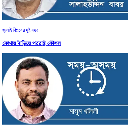
জুলাই বিপ্লবের দুই বছর
কোথায় দাঁড়িয়ে পররাষ্ট্র কৌশল