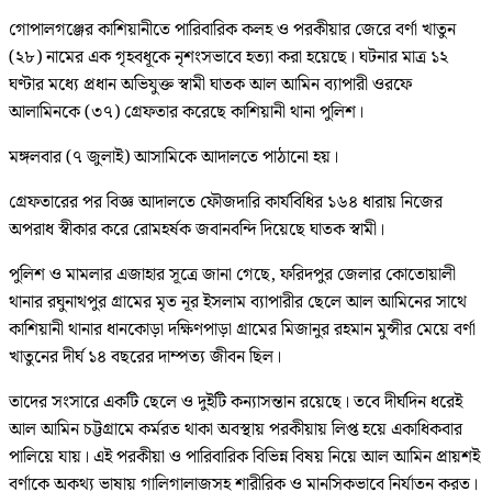
গোপালগঞ্জের কাশিয়ানীতে পারিবারিক কলহ ও পরকীয়ার জেরে বর্ণা খাতুন
(২৮) নামের এক গৃহবধূকে নৃশংসভাবে হত্যা করা হয়েছে। ঘটনার মাত্র ১২
ঘণ্টার মধ্যে প্রধান অভিযুক্ত স্বামী ঘাতক আল আমিন ব্যাপারী ওরফে
আলামিনকে (৩৭) গ্রেফতার করেছে কাশিয়ানী থানা পুলিশ।
মঙ্গলবার (৭ জুলাই) আসামিকে আদালতে পাঠানো হয়।
গ্রেফতারের পর বিজ্ঞ আদালতে ফৌজদারি কার্যবিধির ১৬৪ ধারায় নিজের
অপরাধ স্বীকার করে রোমহর্ষক জবানবন্দি দিয়েছে ঘাতক স্বামী।
পুলিশ ও মামলার এজাহার সূত্রে জানা গেছে, ফরিদপুর জেলার কোতোয়ালী
থানার রঘুনাথপুর গ্রামের মৃত নূর ইসলাম ব্যাপারীর ছেলে আল আমিনের সাথে
কাশিয়ানী থানার ধানকোড়া দক্ষিণপাড়া গ্রামের মিজানুর রহমান মুন্সীর মেয়ে বর্ণা
খাতুনের দীর্ঘ ১৪ বছরের দাম্পত্য জীবন ছিল।
তাদের সংসারে একটি ছেলে ও দুইটি কন্যাসন্তান রয়েছে। তবে দীর্ঘদিন ধরেই
আল আমিন চট্টগ্রামে কর্মরত থাকা অবস্থায় পরকীয়ায় লিপ্ত হয়ে একাধিকবার
পালিয়ে যায়। এই পরকীয়া ও পারিবারিক বিভিন্ন বিষয় নিয়ে আল আমিন প্রায়শই
বর্ণাকে অকথ্য ভাষায় গালিগালাজসহ শারীরিক ও মানসিকভাবে নির্যাতন করত।