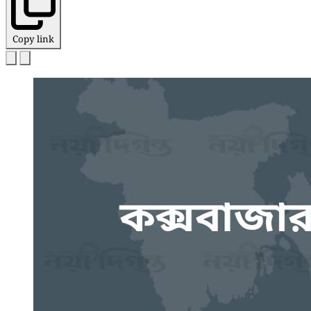
Copy link