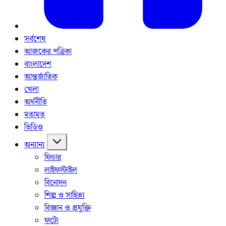
সর্বশেষ
আজকের পত্রিকা
বাংলাদেশ
আন্তর্জাতিক
খেলা
অর্থনীতি
মতামত
ভিডিও
অন্যান্য
ফিচার
লাইফস্টাইল
বিনোদন
শিল্প ও সাহিত্য
বিজ্ঞান ও প্রযুক্তি
ফটো