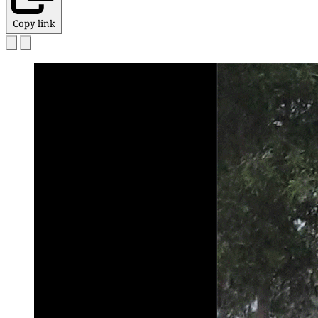
Copy link