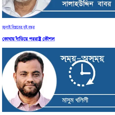
জুলাই বিপ্লবের দুই বছর
কোথায় দাঁড়িয়ে পররাষ্ট্র কৌশল