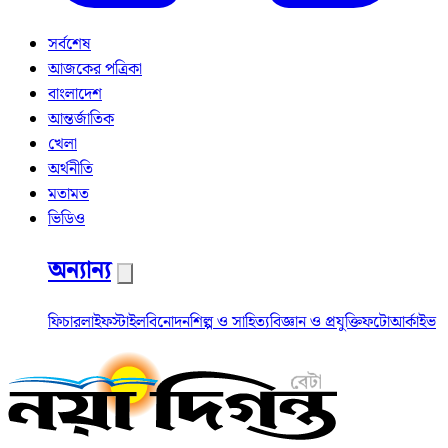
সর্বশেষ
আজকের পত্রিকা
বাংলাদেশ
আন্তর্জাতিক
খেলা
অর্থনীতি
মতামত
ভিডিও
অন্যান্য
ফিচার
লাইফস্টাইল
বিনোদন
শিল্প ও সাহিত্য
বিজ্ঞান ও প্রযুক্তি
ফটো
আর্কাইভ