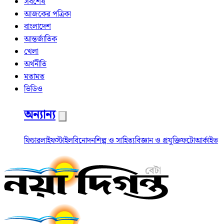
সর্বশেষ
আজকের পত্রিকা
বাংলাদেশ
আন্তর্জাতিক
খেলা
অর্থনীতি
মতামত
ভিডিও
অন্যান্য
ফিচার
লাইফস্টাইল
বিনোদন
শিল্প ও সাহিত্য
বিজ্ঞান ও প্রযুক্তি
ফটো
আর্কাইভ