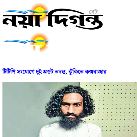
টিটিপি সংযোগে দুই ফ্রন্টে তদন্ত, ঝুঁকিতে কক্সবাজার