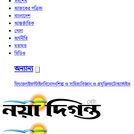
সর্বশেষ
আজকের পত্রিকা
বাংলাদেশ
আন্তর্জাতিক
খেলা
অর্থনীতি
মতামত
ভিডিও
অন্যান্য
ফিচার
লাইফস্টাইল
বিনোদন
শিল্প ও সাহিত্য
বিজ্ঞান ও প্রযুক্তি
ফটো
আর্কাইভ