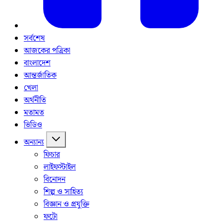
সর্বশেষ
আজকের পত্রিকা
বাংলাদেশ
আন্তর্জাতিক
খেলা
অর্থনীতি
মতামত
ভিডিও
অন্যান্য
ফিচার
লাইফস্টাইল
বিনোদন
শিল্প ও সাহিত্য
বিজ্ঞান ও প্রযুক্তি
ফটো