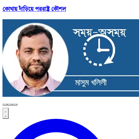
কোথায় দাঁড়িয়ে পররাষ্ট্র কৌশল