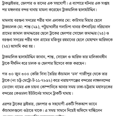
ট্রাকড্রাইভার, হেলপার ও তাদের এক সহযোগী। এ ব্যাপারে ঘটনার এক সপ্তাহ
পর মঙ্গলবার বন্দর থানায় মামলা করেছেন ট্রাকমালিক ছালাহউদ্দিন।
মামলায় বরগুনা সদরের পরীর খাল এলাকার মো: কাউসার মিয়ার ছেলে
ট্রাকচালক মো: শান্ত (২৯), পটুয়াখালীর গলাচিপা থানার বাঁশবাড়িয়া দরিয়াবাদ
গ্রামের জামাল জমাদ্দারের ছেলে ট্রাকের হেলপার সোহেল জমাদ্দার (২৫) ও
বরগুনা সদরের পরীর খাল গ্রামের মজিবুর রহমানের ছেলে মোহাম্মদ আরিফকে
(২৫) আসামি করা হয়।
ট্রাকমালিক ছালাহউদ্দিন জানান, শান্ত, সোহেল ও আরিফ তার মালিকানাধীন
ট্রাকে দীর্ঘদিন ধরে চালক ও হেলপার হিসেবে কাজ করছেন।
গত ৩০ জুন ৩০০ কেজি সিসা তৈরির কাঁচামাল ‘ডস’ গাজীপুর থেকে তার
ট্রাকে (নং চট্ট-মেট্রো-ট-১১-৭৮৯২) করে নারায়ণগঞ্জের বন্দরের লাঙ্গলবন্দের
ডেংফেং নামের এক চায়না কোম্পানিতে আনার সময় ঢাকা-চট্টগ্রাম মহাসড়কের
বন্দরের কেওঢালা ইউটার্নের সামনে ট্রাকটি থামায়।
এরপর ট্রাকের ড্রাইভার, হেলপার ও সহযোগী একটি পিকআপ ভ্যানে
কাঁচামালগুলো ওঠাতে থাকে। এ সময় সামনে দিয়েই অফিসে যাচ্ছিলেন