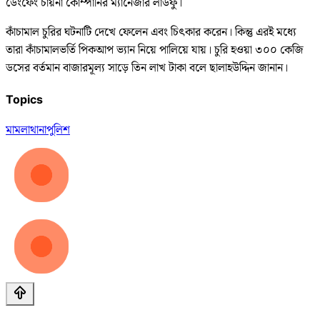
ডেংফেং চায়না কোম্পানির ম্যানেজার লাউফু।
কাঁচামাল চুরির ঘটনাটি দেখে ফেলেন এবং চিৎকার করেন। কিন্তু এরই মধ্যে
তারা কাঁচামালভর্তি পিকআপ ভ্যান নিয়ে পালিয়ে যায়। চুরি হওয়া ৩০০ কেজি
ডসের বর্তমান বাজারমূল্য সাড়ে তিন লাখ টাকা বলে ছালাহউদ্দিন জানান।
Topics
মামলা
থানা
পুলিশ