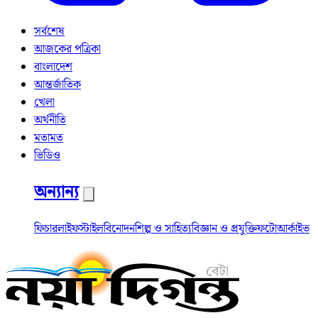
সর্বশেষ
আজকের পত্রিকা
বাংলাদেশ
আন্তর্জাতিক
খেলা
অর্থনীতি
মতামত
ভিডিও
অন্যান্য
ফিচার
লাইফস্টাইল
বিনোদন
শিল্প ও সাহিত্য
বিজ্ঞান ও প্রযুক্তি
ফটো
আর্কাইভ