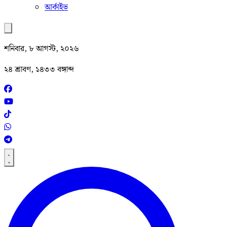
আর্কাইভ
শনিবার, ৮ আগস্ট, ২০২৬
২৪ শ্রাবণ, ১৪৩৩ বঙ্গাব্দ