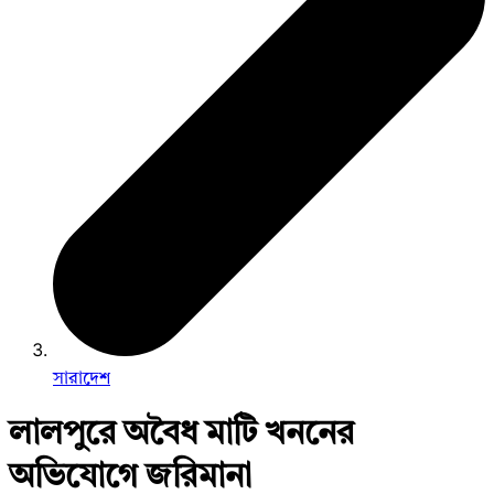
সারাদেশ
লালপুরে অবৈধ মাটি খননের
অভিযোগে জরিমানা