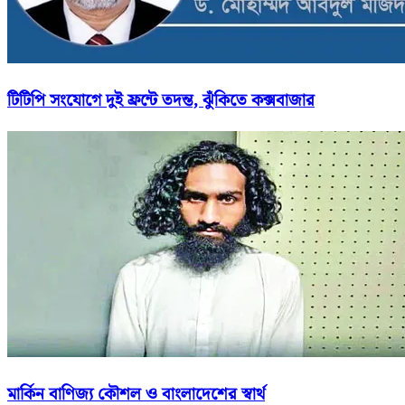
টিটিপি সংযোগে দুই ফ্রন্টে তদন্ত, ঝুঁকিতে কক্সবাজার
মার্কিন বাণিজ্য কৌশল ও বাংলাদেশের স্বার্থ