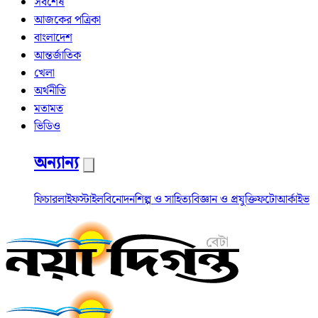
সর্বশেষ
আজকের পত্রিকা
বাংলাদেশ
আন্তর্জাতিক
খেলা
অর্থনীতি
মতামত
ভিডিও
অন্যান্য
ফিচার
লাইফস্টাইল
বিনোদন
শিল্প ও সাহিত্য
বিজ্ঞান ও প্রযুক্তি
ফটো
আর্কাইভ