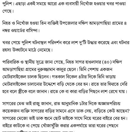
পুলিশ। এছাড়া একই সময়ে আরো এক ব্যবসায়ী নিখোঁজ হওয়ার খবর পাওয়া
গেছে।
নিহত ও নিখোঁজ হওয়া তিন ব্যক্তিই উপজেলার দক্ষিণ আমড়াগাছিয়া গ্রামের ৪
নম্বর ওয়ার্ডের বাসিন্দা।
​খবর পেয়ে পুলিশ ঘটনাস্থল পরিদর্শন করে লাশ দু’টি উদ্ধার করেছে এবং ঘটনার
রহস্য উদ্ঘাটনে মাঠে নেমেছে।
​পারিবারিক ও স্থানীয় সূত্রে জানা গেছে, নিহত সাগর হাওলাদার (৪০) দক্ষিণ
আমড়াগাছিয়া গ্রামের নুরুজ্জামান কালুর ছেলে। তিনি পেশায় একজন
মোটরসাইকেল চালক ছিলেন। গতকাল বিকেল ৪টার দিকে তিনি ভাড়ায়
মোটরসাইকেল চালানোর উদ্দেশে বাড়ি থেকে বের হন। রাতে তার ফিরতে দেরি
হবে বলে স্ত্রীকে বলে জানান। রাতে কে বা কারা বাড়ির পিছনে লাশ রেখে যায়।
সাগরের মেঝ ভাই রাজু জানান, রাত আনুমানিক ১টার দিকে অজ্ঞাতপরিচয়
কয়েকজন ব্যক্তি সাগরের বাড়ির সামনে এসে ডাক দেয়, বাড়িতে কেউ আছেন?
সাগরের মেজো ভাই ডাক শুনে ছোট ভাইকে সাথে নিয়ে ঘরের বাইরে বের হন।
বাইরে কাউকে না পেয়ে খোঁজাখুঁজি করার একপর্যায়ে তারা ঘরের পেছনে