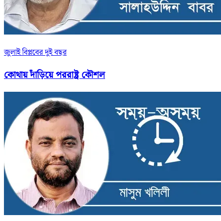
জুলাই বিপ্লবের দুই বছর
কোথায় দাঁড়িয়ে পররাষ্ট্র কৌশল