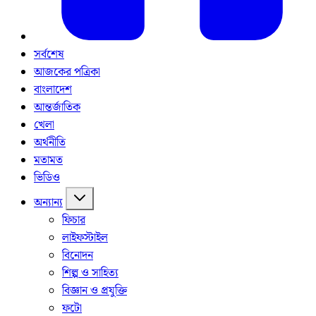
সর্বশেষ
আজকের পত্রিকা
বাংলাদেশ
আন্তর্জাতিক
খেলা
অর্থনীতি
মতামত
ভিডিও
অন্যান্য
ফিচার
লাইফস্টাইল
বিনোদন
শিল্প ও সাহিত্য
বিজ্ঞান ও প্রযুক্তি
ফটো