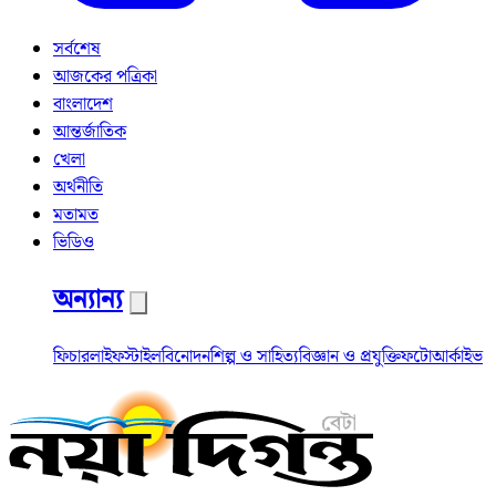
সর্বশেষ
আজকের পত্রিকা
বাংলাদেশ
আন্তর্জাতিক
খেলা
অর্থনীতি
মতামত
ভিডিও
অন্যান্য
ফিচার
লাইফস্টাইল
বিনোদন
শিল্প ও সাহিত্য
বিজ্ঞান ও প্রযুক্তি
ফটো
আর্কাইভ