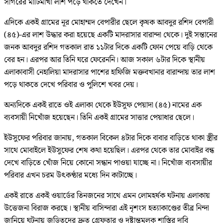
সাগরের মাটিমাখা লাশ পড়ে থাকতে দেখেন।
​এদিকে একই গ্রামের নূর মোহাম্মদ বেপারীর ছেলে কৃষক আবদুর রশিদ বেপারী
(৪৫)-এর লাশ উদ্ধার করা হয়েছে একটি মাদরাসার বারান্দা থেকে। দুই সন্তানের
জনক আবদুর রশিদ গতকাল রাত ১১টার দিকে একটি ফোন পেয়ে বাড়ি থেকে
বের হন। এরপর আর তিনি ঘরে ফেরেননি। আজ সকাল ৬টার দিকে স্থানীয়
এলাকাবাসী নেহালিয়া মাদরাসার পাশের হাফিজি মক্তবখানার বারান্দায় তার লাশ
পড়ে থাকতে দেখে পরিবার ও পুলিশে খবর দেয়।
​অন্যদিকে একই রাতে ওই এলাকা থেকে ইউসুফ পেয়াদা (৪৫) নামের এক
ব্যবসায়ী নিখোঁজ হয়েছেন। তিনি একই গ্রামের সাত্তার পেয়াধার ছেলে।
ইউসুফের পরিবার জানায়, গতকাল বিকেল ৪টার দিকে বাবার বাড়িতে থাকা স্ত্রীর
সাথে মোবাইলে ইউসুফের শেষ কথা হয়েছিল। এরপর থেকে তার মোবাইর বন্ধ
দেখে বাড়িতে খোঁজ নিয়ে কোনো সন্ধান পাওয়া যাচ্ছে না। নিখোঁজ ব্যবসায়ীর
পরিবার এখন চরম উৎকণ্ঠার মধ্যে দিন কাটাচ্ছে।
​একই রাতে একই ওয়ার্ডের তিনজনের সাথে এমন লোমহর্ষক ঘটনায় এলাকায়
উত্তেজনা বিরাজ করছে। স্থানীয় বাসিন্দারা এই নৃশংস হত্যাকাণ্ডের তীব্র নিন্দা
জানিয়ে ঘটনায় জড়িতদের দ্রুত গ্রেফতার ও দৃষ্টান্তমূলক শাস্তির দাবি