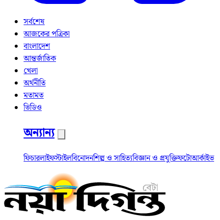
সর্বশেষ
আজকের পত্রিকা
বাংলাদেশ
আন্তর্জাতিক
খেলা
অর্থনীতি
মতামত
ভিডিও
অন্যান্য
ফিচার
লাইফস্টাইল
বিনোদন
শিল্প ও সাহিত্য
বিজ্ঞান ও প্রযুক্তি
ফটো
আর্কাইভ