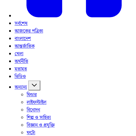
সর্বশেষ
আজকের পত্রিকা
বাংলাদেশ
আন্তর্জাতিক
খেলা
অর্থনীতি
মতামত
ভিডিও
অন্যান্য
ফিচার
লাইফস্টাইল
বিনোদন
শিল্প ও সাহিত্য
বিজ্ঞান ও প্রযুক্তি
ফটো