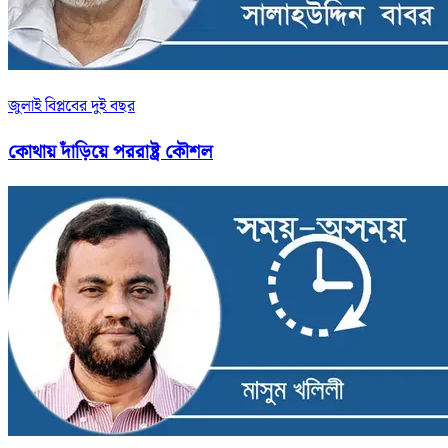
জুলাই বিপ্লবের দুই বছর
কোথায় দাঁড়িয়ে পররাষ্ট্র কৌশল