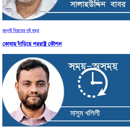
জুলাই বিপ্লবের দুই বছর
কোথায় দাঁড়িয়ে পররাষ্ট্র কৌশল