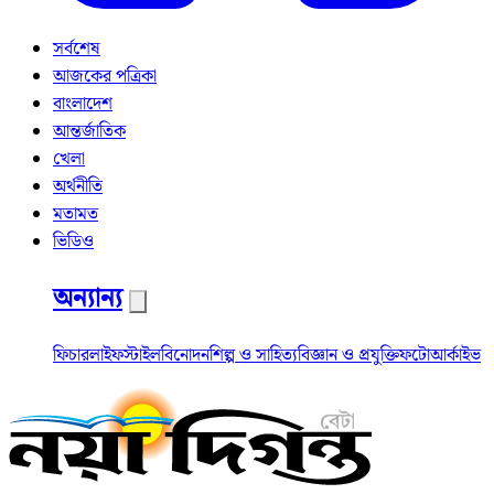
সর্বশেষ
আজকের পত্রিকা
বাংলাদেশ
আন্তর্জাতিক
খেলা
অর্থনীতি
মতামত
ভিডিও
অন্যান্য
ফিচার
লাইফস্টাইল
বিনোদন
শিল্প ও সাহিত্য
বিজ্ঞান ও প্রযুক্তি
ফটো
আর্কাইভ