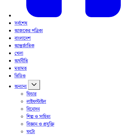
সর্বশেষ
আজকের পত্রিকা
বাংলাদেশ
আন্তর্জাতিক
খেলা
অর্থনীতি
মতামত
ভিডিও
অন্যান্য
ফিচার
লাইফস্টাইল
বিনোদন
শিল্প ও সাহিত্য
বিজ্ঞান ও প্রযুক্তি
ফটো