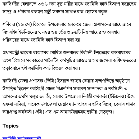
নরসিংদীর বেলাবতে ৩৬৬ জন দুস্থ নারীর মাঝে ফ্যামিলি কার্ড বিতরণ করেছেন
স্বাস্থ্য ও পরিবার কল্যাণ মন্ত্রী সরদার সাখাওয়াত হোসেন বকুল।
শনিবার (১৬ মে) বিকেলে উপজেলার হলরুমে জেলা প্রশাসনের আয়োজনে
বিন্নাবাইদ ইউনিয়নের ৭ নম্বর ওয়ার্ডের ৩৬৬টি নিম্ন আয়ের ও অসহায়
পরিবারের মাঝে ফ্যামিলি কার্ড বিতরণ করা হয়।
প্রধানমন্ত্রী তারেক রহমানের ঘোষিত জনবান্ধব নির্বাচনী ইশতেহার বাস্তবায়নের
অংশ হিসেবে সরকারের পাইলটিং কর্মসূচির আওতায় সমাজসেবা অধিদফতরের
তত্ত্বাবধানে ওই ফ্যামিলি কার্ড বিতরণ করা হয়।
নরসিংদী জেলা প্রশাসক (ডিসি) ইসরাত জাহান কেয়ার সভাপতিত্বে অনুষ্ঠানে
উপস্থিত ছিলেন নরসিংদী জেলা বিএনপির সাধারণ সম্পাদক ও নরসিংদী-৩
আসনের এমপি মঞ্জুর এলাহী, বেলাব উপজেলা নির্বাহী কর্মকর্তা (ইউএনও) উম্মে
হাফসা নাদিয়া, সাবেক উপজেলা চেয়ারম্যান আহসান হাবিব বিপ্লব, বেলাব থানার
ভারপ্রাপ্ত কর্মকর্তা (ওসি) এস এম আমানউল্লাহসহ স্থানীয় নেতৃবৃন্দ।
Topics