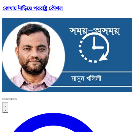
কোথায় দাঁড়িয়ে পররাষ্ট্র কৌশল