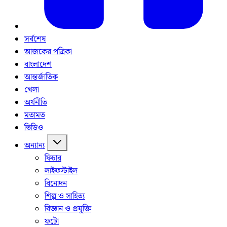
সর্বশেষ
আজকের পত্রিকা
বাংলাদেশ
আন্তর্জাতিক
খেলা
অর্থনীতি
মতামত
ভিডিও
অন্যান্য
ফিচার
লাইফস্টাইল
বিনোদন
শিল্প ও সাহিত্য
বিজ্ঞান ও প্রযুক্তি
ফটো