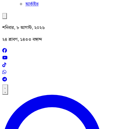
আর্কাইভ
শনিবার, ৮ আগস্ট, ২০২৬
২৪ শ্রাবণ, ১৪৩৩ বঙ্গাব্দ