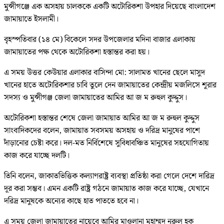
মুন্সীগঞ্জে এক অসহায় চালককে একটি অটোরিকশা উপহার দিয়েছে বাংলাদেশ
জামায়াতে ইসলামী।
বৃহস্পতিবার (১৪ মে) বিকেলে সদর উপজেলার মদিনা বাজার এলাকায়
জামায়াতের পক্ষ থেকে অটোরিকশা হস্তান্তর করা হয়।
এ সময় উত্তর কেউয়ার এলাকার বাসিন্দা মো: সালামত খানের ছেলে মাসুদ
খানের হাতে অটোরিকশার চাবি তুলে দেন জামায়াতের কেন্দ্রীয় মজলিসে শূরার
সদস্য ও মুন্সীগঞ্জ জেলা জামায়াতের আমির আ জ ম রুহুল কুদ্দুস।
অটোরিকশা হস্তান্তর শেষে জেলা জামায়াত আমির আ জ ম রুহুল কুদ্দুস
সাংবাদিকদের বলেন, জামায়াত সবসময় অসহায় ও দরিদ্র মানুষের পাশে
দাঁড়ানোর চেষ্টা করে। দল-মত নির্বিশেষে সুবিধাবঞ্চিত মানুষের সহযোগিতায়
কাজ করে যাচ্ছে দলটি।
তিনি বলেন, জাকাতভিত্তিক কল্যাণরাষ্ট্র ব্যবস্থা প্রতিষ্ঠা করা গেলে দেশে দারিদ্র
দূর করা সম্ভব। এমন একটি রাষ্ট্র গঠনে জামায়াত কাজ করে যাচ্ছে, যেখানে
দরিদ্র মানুষকে অন্যের কাছে হাত পাততে হবে না।
এ সময় জেলা জামায়াতের নায়েবে আমির মাওলানা মুহাম্মদ নুরুল হক