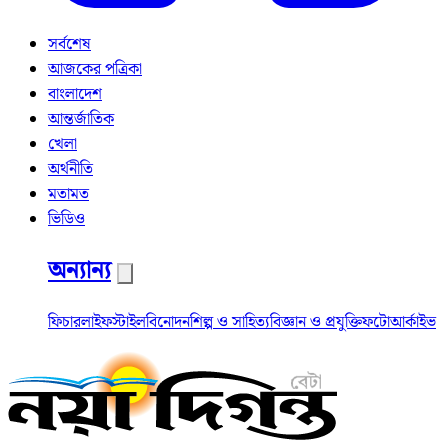
সর্বশেষ
আজকের পত্রিকা
বাংলাদেশ
আন্তর্জাতিক
খেলা
অর্থনীতি
মতামত
ভিডিও
অন্যান্য
ফিচার
লাইফস্টাইল
বিনোদন
শিল্প ও সাহিত্য
বিজ্ঞান ও প্রযুক্তি
ফটো
আর্কাইভ