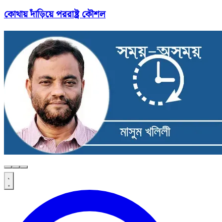
কোথায় দাঁড়িয়ে পররাষ্ট্র কৌশল