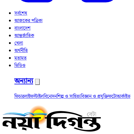
সর্বশেষ
আজকের পত্রিকা
বাংলাদেশ
আন্তর্জাতিক
খেলা
অর্থনীতি
মতামত
ভিডিও
অন্যান্য
ফিচার
লাইফস্টাইল
বিনোদন
শিল্প ও সাহিত্য
বিজ্ঞান ও প্রযুক্তি
ফটো
আর্কাইভ