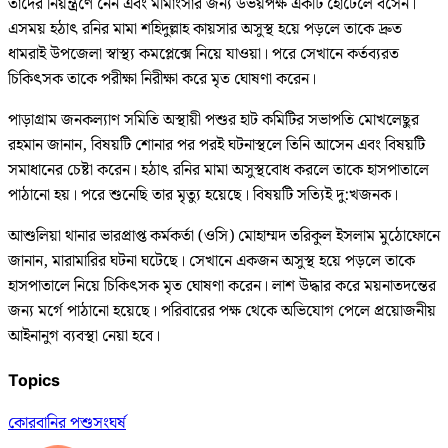
তাদের নিয়ন্ত্রণে নেন এবং মীমাংসার জন্য উভয়পক্ষ একটি হোটেলে বসেন।
এসময় হঠাৎ রনির মামা শহিদুল্লাহ কায়সার অসুস্থ হয়ে পড়লে তাকে দ্রুত
ধামরাই উপজেলা স্বাস্থ্য কমপ্লেক্সে নিয়ে যাওয়া। পরে সেখানে কর্তব্যরত
চিকিৎসক তাকে পরীক্ষা নিরীক্ষা করে মৃত ঘোষণা করেন।
পাড়াগ্রাম জনকল্যাণ সমিতি অস্থায়ী পশুর হাট কমিটির সভাপতি মোখলেছুর
রহমান জানান, বিষয়টি শোনার পর পরই ঘটনাস্থলে তিনি আসেন এবং বিষয়টি
সমাধানের চেষ্টা করেন। হঠাৎ রনির মামা অসুস্থবোধ করলে তাকে হাসপাতালে
পাঠানো হয়। পরে শুনেছি তার মৃত্যু হয়েছে। বিষয়টি সত্যিই দু:খজনক।
আশুলিয়া থানার ভারপ্রাপ্ত কর্মকর্তা (ওসি) মোহাম্মদ তরিকুল ইসলাম মুঠোফোনে
জানান, মারামারির ঘটনা ঘটেছে। সেখানে একজন অসুস্থ হয়ে পড়লে তাকে
হাসপাতালে নিয়ে চিকিৎসক মৃত ঘোষণা করেন। লাশ উদ্ধার করে ময়নাতদন্তের
জন্য মর্গে পাঠানো হয়েছে। পরিবারের পক্ষ থেকে অভিযোগ পেলে প্রয়োজনীয়
আইনানুগ ব্যবস্থা নেয়া হবে।
Topics
কোরবানির পশু
সংঘর্ষ