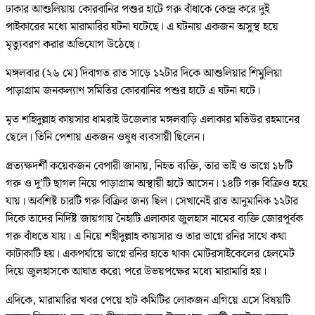
ঢাকার আশুলিয়ায় কোরবানির পশুর হাটে গরু বাঁধাকে কেন্দ্র করে দুই
পাইকারের মধ্যে মারামারির ঘটনা ঘটেছে। এ ঘটনায় একজন অসুস্থ হয়ে
মৃত্যুবরণ করার অভিযোগ উঠেছে।
মঙ্গলবার (২৬ মে) দিবাগত রাত সাড়ে ১২টার দিকে আশুলিয়ার শিমুলিয়া
পাড়াগ্রাম জনকল্যাণ সমিতির কোরবানির পশুর হাটে এ ঘটনা ঘটে।
মৃত শহিদুল্লাহ কায়সার ধামরাই উজেলার মঙ্গলবাড়ি এলাকার মতিউর রহমানের
ছেলে। তিনি পেশায় একজন ওষুধ ব্যবসায়ী ছিলেন।
প্রত্যক্ষদর্শী কয়েকজন বেপারী জানায়, নিহত ব্যক্তি, তার ভাই ও ভাগ্নে ১৮টি
গরু ও দু’টি ছাগল নিয়ে পাড়াগ্রাম অস্থায়ী হাটে আসেন। ১৪টি গরু বিক্রিও হয়ে
যায়। অবশিষ্ট চারটি গরু বিক্রির জন্য ছিল। সেখানেই রাত আনুমানিক ১২টার
দিকে তাদের নির্দিষ্ট জায়গায় নৈহাটি এলাকার জুলহাস নামের ব্যক্তি জোরপূর্বক
গরু বাঁধতে যায়। এ নিয়ে শহীদুল্লাহ কায়সার ও তার ভাগ্নে রনির সাথে কথা
কাটাকাটি হয়। একপর্যায়ে ভাগ্নে রনির হাতে থাকা মোটরসাইকেলের হেলমেট
দিয়ে জুলহাসকে আঘাত করে৷ পরে উভয়পক্ষের মধ্যে মারামারি হয়।
এদিকে, মারামারির খবর পেয়ে হাট কমিটির লোকজন এগিয়ে এসে বিষয়টি