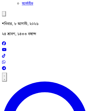
আর্কাইভ
শনিবার, ৮ আগস্ট, ২০২৬
২৪ শ্রাবণ, ১৪৩৩ বঙ্গাব্দ