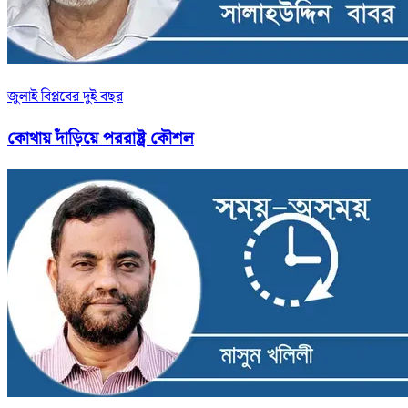
জুলাই বিপ্লবের দুই বছর
কোথায় দাঁড়িয়ে পররাষ্ট্র কৌশল