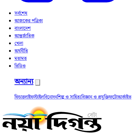
সর্বশেষ
আজকের পত্রিকা
বাংলাদেশ
আন্তর্জাতিক
খেলা
অর্থনীতি
মতামত
ভিডিও
অন্যান্য
ফিচার
লাইফস্টাইল
বিনোদন
শিল্প ও সাহিত্য
বিজ্ঞান ও প্রযুক্তি
ফটো
আর্কাইভ