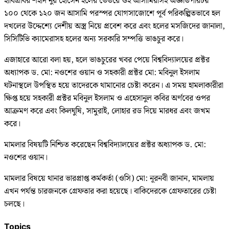
হাবিপ্রবির শহীদ নুর হোসেন হলের ভেতরে ওই আসামিরাসহ অজ্ঞাতপরিচয়
১০০ থেকে ১২০ জন আসামি পরস্পর যোগসাজোশে পূর্ব পরিকল্পিতভাবে হল
দখলের উদ্দেশ্যে দেশীয় অস্ত্র নিয়ে প্রবেশ করে এবং হলের মসজিদের জানালা,
সিসিটিভি ক্যামেরাসহ হলের অন্য সরকারি সম্পত্তি ভাঙচুর করে।
এজাহারে আরো বলা হয়, হলে ভাঙচুরের খবর পেয়ে বিশ্ববিদ্যালয়ের প্রক্টর
অধ্যাপক ড. মো: নওশের ওয়ান ও সহকারী প্রক্টর মো: মবিনুল ইসলাম
ঘটনাস্থলে উপস্থিত হয়ে তাদেরকে থামানোর চেষ্টা করেন। এ সময় হামলাকারীরা
ক্ষিপ্ত হয়ে সহকারী প্রক্টর মবিনুল ইসলাম ও এহেসানুল কবির অর্ণবের ওপর
আক্রমণ করে এবং কিলঘুষি, সামুরাই, লোহার রড দিয়ে মারধর এবং জখম
করে।
মামলার বিষয়টি নিশ্চিত করেছেন বিশ্ববিদ্যালয়ের প্রক্টর অধ্যাপক ড. মো:
নওশের ওয়ান।
মামলার বিষয়ে থানার ভারপ্রাপ্ত কর্মকর্তা (ওসি) মো: নূরনবী জানান, মামলায়
এখন পর্যন্ত চারজনকে গ্রেফতার করা হয়েছে। বাকিদেরকে গ্রেফতারের চেষ্টা
চলছে।
Topics