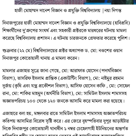
হাজী মোহাম্মদ দানেশ বিজ্ঞান ও প্রযুক্তি বিশ্ববিদ্যালয়
|
নয়া দিগন্ত
দিনাজপুরের হাজী মোহাম্মদ দানেশ বিজ্ঞান ও প্রযুক্তি বিশ্ববিদ্যালয়ে (হাবিপ্রবি)
শিক্ষার্থীদের দু’গ্রুপের সংঘর্ষ এবং সহকারী প্রক্টরকে মারধরের ঘটনায় মামলা
করেছে বিশ্ববিদ্যালয় প্রশাসন। এ ঘটনায় চারজনকে গ্রেফতার করেছে পুলিশ।
শুক্রবার (২২ মে) বিশ্ববিদ্যালয়ের প্রক্টর অধ্যাপক ড. মো: নওশের ওয়ান
দিনাজপুর কোতোয়ালী থানায় এ মামলা করেন।
মামলার এজাহার সূত্রে জানা গেছে, মো: আরাফাত হোসেন (পদার্থবিজ্ঞান
বিভাগ), তাসরিফ ইসলাম প্রান্তিক (একাউন্টিং বিভাগ), মো: নাইমুর রহমান
দুর্জয় (কৃষি এবং যন্ত্র প্রকৌশল বিভাগ), আসিফ হোসেন কাফি , মো: সোহেল
রানা, মো: শাকির মাহমুদ (অর্থনীতি বিভাগ), মো: সামিউল ইসলাম শামসসহ
অজ্ঞাতপরিচয় ১০০ থেকে ১২০ জনকে আসামি করে মামলা করা হয়েছে।
এজাহারে বলা হয়, মঙ্গলবার রাতে সামিউল ইসলাম শামসসহ অজ্ঞাতপরিচয়
কতিপয় আসামিরা বিরোধ সৃষ্টি করে। এর জেরে বৃহস্পতিবার দুপুর আড়াইটার
দিকে দিনাজপুর কোতোয়ালী থানাধীন ১ নম্বর চেহেলগাহী ইউনিয়নের অন্তর্গত