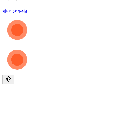
মামলা
গ্রেফতার