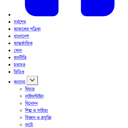
সর্বশেষ
আজকের পত্রিকা
বাংলাদেশ
আন্তর্জাতিক
খেলা
অর্থনীতি
মতামত
ভিডিও
অন্যান্য
ফিচার
লাইফস্টাইল
বিনোদন
শিল্প ও সাহিত্য
বিজ্ঞান ও প্রযুক্তি
ফটো