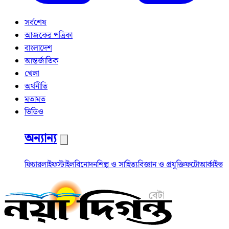
সর্বশেষ
আজকের পত্রিকা
বাংলাদেশ
আন্তর্জাতিক
খেলা
অর্থনীতি
মতামত
ভিডিও
অন্যান্য
ফিচার
লাইফস্টাইল
বিনোদন
শিল্প ও সাহিত্য
বিজ্ঞান ও প্রযুক্তি
ফটো
আর্কাইভ