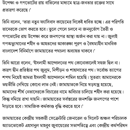
উপেক্ষা ও গণভোটের রায় বাতিলের মাধ্যমে ছাত্র-জনতার রক্তের সাথে
প্রতারণা করেছে।’
তিনি বলেন, ‘তারা নতুন ফ্যাসিবাদ কায়েমের দিকেই ধাবিত হচ্ছে। এর পরিণতি
তাদেরকে ভোগ করতে হবে। ভুলে গেলে চলবে না জনদুর্ভোগ তৈরী ও
গণভোটের রায় উপেক্ষা করে জনগণের আস্থা অর্জন করা যায় না। জুলাই
গণঅভ্যুত্থানের শহীদ ও আহতদের আকাঙ্ক্ষা পূরণ ও বৈষম্যহীন মানবিক
বাংলাদেশ বিনির্মাণে জামায়াতের পথচলা অব্যাহত থাকবে।’
তিনি আরো বলেন, ‘ইসলামী আন্দোলনের পথ কোনোকালেই সহজ ছিল না।
কারণ দ্বীন প্রতিষ্ঠার পথ জুলুম, নিপীড়ন ও শাহাদাতের পথ। সর্বোচ্চ ত্যাগের
শপথ নিয়েই আমরা ইসলামী আন্দোলনে শামিল হয়েছি। সুতরাং আমাদেরকে
ভয়ভীতি দেখিয়ে কোনো লাভ নেই। জামায়াতকে নিয়ে ষড়যন্ত্র হয়েছে,
আমাদের শীর্ষ নেতাদেরকে বিচারের নামে অবিচার চালিয়ে শহীদ করা হয়েছে।
কিন্তু দমিয়ে রাখা যায়নি। জামায়াতের সর্বস্তরের জনশক্তি জনগণের পাশে
দাঁড়াতে হবে। সামাজিক কর্মকাণ্ড বৃদ্ধি করতে হবে।’
জামায়াতের কেন্দ্রীয় সহকারী সেক্রেটারি জেনারেল ও সিলেট অঞ্চল পরিচালক
অ্যাডভোকেট এহসানুল মাহবুব জুবায়েরের সভাপতিত্বে এবং কেন্দ্রীয় কর্মপরিষদ