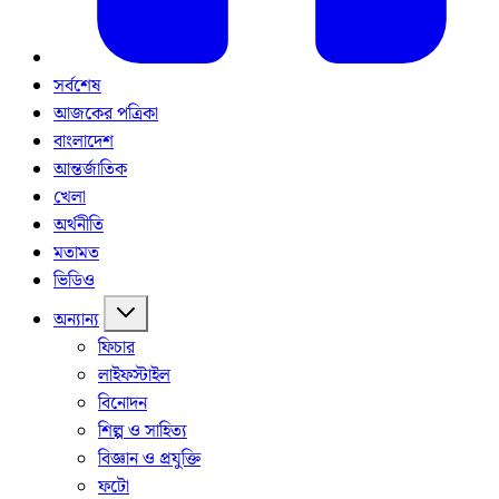
সর্বশেষ
আজকের পত্রিকা
বাংলাদেশ
আন্তর্জাতিক
খেলা
অর্থনীতি
মতামত
ভিডিও
অন্যান্য
ফিচার
লাইফস্টাইল
বিনোদন
শিল্প ও সাহিত্য
বিজ্ঞান ও প্রযুক্তি
ফটো