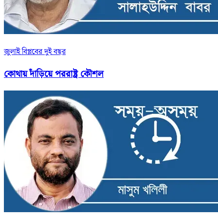
জুলাই বিপ্লবের দুই বছর
কোথায় দাঁড়িয়ে পররাষ্ট্র কৌশল