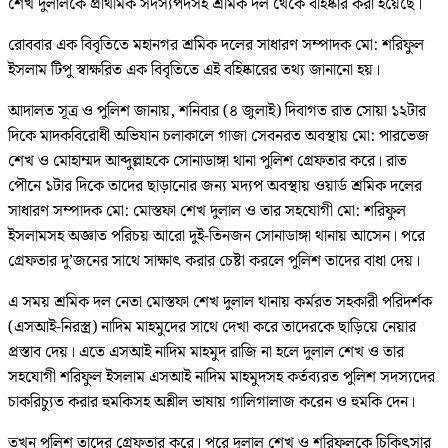
শেখ দুলালকে প্রাথমিক সদস্যপদসহ শ্রমিক দল থেকে বহিষ্কার করা হয়েছে।
রোববার এক বিবৃতিতে মহানগর শ্রমিক দলের সাধারণ সম্পাদক মো: শরিফুল
ইসলাম টিপু স্বাক্ষরিত এক বিবৃতিতে এই বহিষ্কারের তথ্য জানানো হয়।
আদালত সূত্র ও পুলিশ জানায়, শনিবার (৪ জুলাই) দিবাগত রাত সোয়া ১২টার
দিকে মাদকবিরোধী অভিযান চলাকালে গাজা সেবনরত অবস্থায় মো: পারভেজ
শেখ ও মোহাম্মদ আব্দুল্লাহকে সোনাডাঙ্গা থানা পুলিশ গ্রেফতার করে। রাত
পৌনে ১টার দিকে তাদের ছাড়ানোর জন্য মদ্যপ অবস্থায় ওয়ার্ড শ্রমিক দলের
সাধারণ সম্পাদক মো: মোস্তফা শেখ দুলাল ও তার সহযোগী মো: শরিফুল
ইসলামসহ অজ্ঞাত পরিচয় আরো দুই-তিনজন সোনাডাঙ্গা থানায় আসেন। পরে
গ্রেফতার দু’জনের সাথে সাক্ষাৎ করার চেষ্টা করলে পুলিশ তাদের বাধা দেয়।
এ সময় শ্রমিক দল নেতা মোস্তফা শেখ দুলাল থানায় কর্মরত সহকারী পরিদর্শক
(এসআই-নিরস্ত্র) নাদিম মাহমুদের সাথে দেখা করে তাদেরকে ছাড়িয়ে নেয়ার
প্রস্তাব দেয়। এতে এসআই নাদিম মাহমুদ রাজি না হলে দুলাল শেখ ও তার
সহযোগী শরিফুল ইসলাম এসআই নাদিম মাহমুদসহ কর্তব্যরত পুলিশ সদস্যদের
চাকরিচ্যুত করার হুমকিসহ অশ্লীল ভাষায় গালিগালাজ করেন ও হুমকি দেন।
তখন পুলিশ তাদের গ্রেফতার করে। পরে দুলাল শেখ ও শরিফুলকে চিকিৎসার