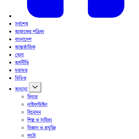
সর্বশেষ
আজকের পত্রিকা
বাংলাদেশ
আন্তর্জাতিক
খেলা
অর্থনীতি
মতামত
ভিডিও
অন্যান্য
ফিচার
লাইফস্টাইল
বিনোদন
শিল্প ও সাহিত্য
বিজ্ঞান ও প্রযুক্তি
ফটো