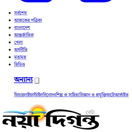
সর্বশেষ
আজকের পত্রিকা
বাংলাদেশ
আন্তর্জাতিক
খেলা
অর্থনীতি
মতামত
ভিডিও
অন্যান্য
ফিচার
লাইফস্টাইল
বিনোদন
শিল্প ও সাহিত্য
বিজ্ঞান ও প্রযুক্তি
ফটো
আর্কাইভ