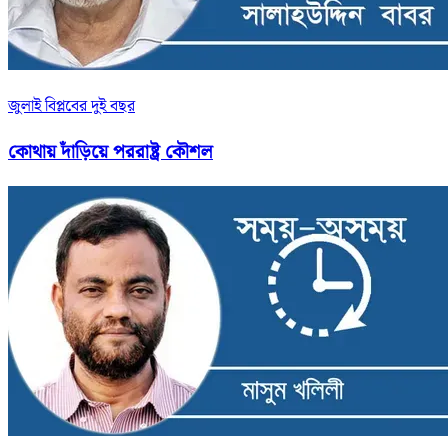
জুলাই বিপ্লবের দুই বছর
কোথায় দাঁড়িয়ে পররাষ্ট্র কৌশল