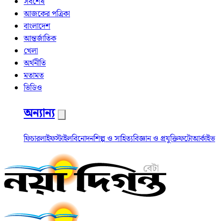
সর্বশেষ
আজকের পত্রিকা
বাংলাদেশ
আন্তর্জাতিক
খেলা
অর্থনীতি
মতামত
ভিডিও
অন্যান্য
ফিচার
লাইফস্টাইল
বিনোদন
শিল্প ও সাহিত্য
বিজ্ঞান ও প্রযুক্তি
ফটো
আর্কাইভ