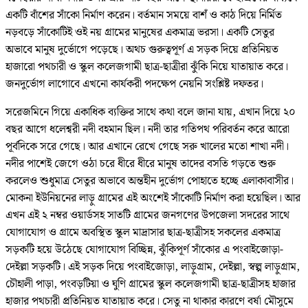
একটি বাঁশের সাঁকো নির্মাণ করেন। বর্তমান সময়ে বাশঁ ও কাঠ দিয়ে নির্মিত
নড়বড়ে সাঁকোটিই ওই নয় গ্রামের মানুষের একমাত্র ভরসা। একটি সেতুর
অভাবে মানুষ দুর্ভোগে পড়েছে। অথচ গুরুত্বপূর্ণ এ সড়ক দিয়ে প্রতিনিয়ত
হাজারো পথচারী ও স্কুল কলেজগামী ছাত্র-ছাত্রীরা ঝুঁকি নিয়ে যাতায়াত করে।
জনদুর্ভোগ লাগোবে এখনো কার্যকরী পদক্ষেপ নেয়নি সংশ্লিষ্ট দফতর।
সরেজমিনে গিয়ে একাধিক ব্যক্তির সাথে কথা বলে জানা যায়, এখান দিয়ে ২০
বছর আগে ধলেশ্বরী নদী বহমান ছিল। নদী তার গতিপথ পরিবর্তন করে আরো
পূর্বদিকে সরে গেছে। আর এখানে রেখে গেছে সরু খালের মতো শাখা নদী।
নদীর পাশেই জেগে ওঠা চরে ধীরে ধীরে মানুষ তাদের বসতি গড়তে শুরু
করলেও শুধুমাত্র সেতুর অভাবে অন্তহীন দুর্ভোগ পোহাতে হচ্ছে এলাকাবাসীর।
মোকনা ইউনিয়নের লাড়ু গ্রামের এই অংশেই সাঁকোটি নির্মাণ করা হয়েছিল। আর
এখন এই ২ নম্বর ওয়ার্ডসহ সাতটি গ্রামের জনগণের উপজেলা সদরের সাথে
যোগাযোগ ও গ্রামে অবস্থিত স্কুল মাদ্রাসার ছাত্র-ছাত্রীসহ সকলের একমাত্র
সড়কটি হয়ে উঠেছে যোগাযোগ বিচ্ছিন্ন, ঝুঁকিপূর্ণ সাঁকোর এ পংবাইজোড়া-
দেইল্লা সড়কটি। এই সড়ক দিয়ে পংবাইজোড়া, লাড়ুগ্রাম, দেইল্লা, স্বল্প লাড়ুগ্রাম,
চৌহালী পাড়া, পংবড়টিয়া ও ঘুণি গ্রামের স্কুল কলেজগামী ছাত্র-ছাত্রীসহ হাজার
হাজার পথচারী প্রতিনিয়ত যাতায়াত করে। সেতু না থাকার কারণে বর্ষা মৌসুমে