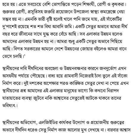
হতে হয়। এতে সবচেয়ে বেশি ভোগান্তিতে পড়েন শিক্ষাথী, রোগী ও কৃষকরা।
গুরুতর রোগী, প্রসূতিসহ জরুরি প্রয়োজনে উপজেলা স্বাস্থ্য কমপ্লেক্সে নেয়া
সম্ভব হয় না। এমনকি ভারী বৃষ্টি হলেই খালে পানি জমে যায়, এই সাঁকোটির
দু’পাশেই রয়েছে শত শত বিঘা আবাদি জমি। একটি সেতুর অভাবে আমরা দীর্ঘ
বছর ধরে জীবনের সাথে যুদ্ধ করে বেঁচে আছি। সব এলাকার উন্নয়ন হলেও
আমাদের এলাকার উন্নয়ন হয় না। আমরা শুধু একটি সেতুর অভাবে পিছিয়ে
আছি। বিগত সরকারের আমলে দেশে উন্নয়নের জোয়ার বইলেও আমরা বানে
ভেসে চলছি।’
স্থানীয়দের দাবি দীর্ঘদিনের অবহেলা ও উন্নয়নবঞ্চনার কারনে জনদুর্ভোগ এখন
অসহনীয় পর্যায়ে পৌছেছে। বাধ্য হয়ে গ্রামবাসী নিজেরাই চাঁদা তুলে এই সাঁকো
নির্মাণ করে। দুই দশকের অপেক্ষার পরও কাঙ্ক্ষিত সেতুর দেখা না পেয়ে এখন
স্থানীয়দের প্রশ্ন আমাদের এই এলাকার মানুষের ভাগ্যে কি কখনো নিরাপদ
যাতায়াতের ব্যবস্থা জুটবে নাকি আশ্বাসের সেতুতেই আটকে থাকবে তাদের
ভবিষ্যৎ।
স্থানীয়দের অভিযোগ, এলজিইডির কার্যকর উদ্যোগ ও প্রয়োজনীয় গুরুত্বের
অভাবে দীর্ঘদিন ধরেও সেতু নির্মাণ কাজ আলোর মুখ দেখছে না। বারবার আশ্বাস