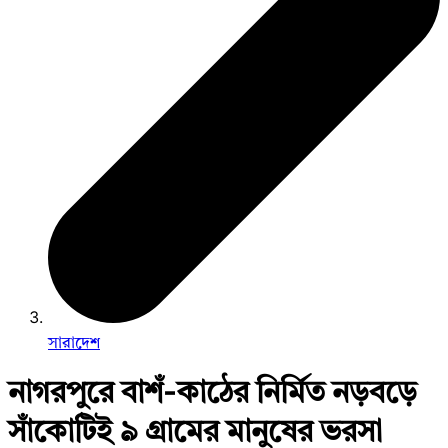
সারাদেশ
নাগরপুরে বাশঁ-কাঠের নির্মিত নড়বড়ে
সাঁকোটিই ৯ গ্রামের মানুষের ভরসা