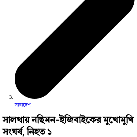
সারাদেশ
সালথায় নছিমন-ইজিবাইকের মুখোমুখি
সংঘর্ষ, নিহত ১