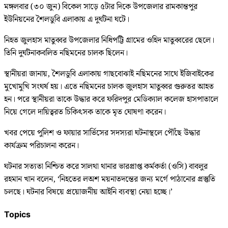
মঙ্গলবার (৩০ জুন) বিকেল সাড়ে ৫টার দিকে উপজেলার রামকান্তপুর
ইউনিয়নের শৈলডুবি এলাকায় এ দুর্ঘটনা ঘটে।
নিহত জুলহাস মাতুব্বর উপজেলার নিধিপট্টি গ্রামের ওহিদ মাতুব্বরের ছেলে।
তিনি দুর্ঘটনাকবলিত নছিমনের চালক ছিলেন।
স্থানীয়রা জানায়, শৈলডুবি এলাকায় গাছবোঝাই নছিমনের সাথে ইজিবাইকের
মুখোমুখি সংঘর্ষ হয়। এতে নছিমনের চালক জুলহাস মাতুব্বর গুরুতর আহত
হন। পরে স্থানীয়রা তাকে উদ্ধার করে ফরিদপুর মেডিক্যাল কলেজ হাসপাতালে
নিয়ে গেলে দায়িত্বরত চিকিৎসক তাকে মৃত ঘোষণা করেন।
খবর পেয়ে পুলিশ ও ফায়ার সার্ভিসের সদস্যরা ঘটনাস্থলে পৌঁছে উদ্ধার
কার্যক্রম পরিচালনা করেন।
ঘটনার সত্যতা নিশ্চিত করে সালথা থানার ভারপ্রাপ্ত কর্মকর্তা (ওসি) বাবলুর
রহমান খান বলেন, ‘নিহতের লঅশ ময়নাতদন্তের জন্য মর্গে পাঠানোর প্রস্তুতি
চলছে। ঘটনার বিষয়ে প্রয়োজনীয় আইনি ব্যবস্থা নেয়া হচ্ছে।’
Topics