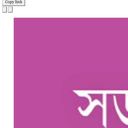
Copy link