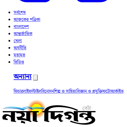
সর্বশেষ
আজকের পত্রিকা
বাংলাদেশ
আন্তর্জাতিক
খেলা
অর্থনীতি
মতামত
ভিডিও
অন্যান্য
ফিচার
লাইফস্টাইল
বিনোদন
শিল্প ও সাহিত্য
বিজ্ঞান ও প্রযুক্তি
ফটো
আর্কাইভ