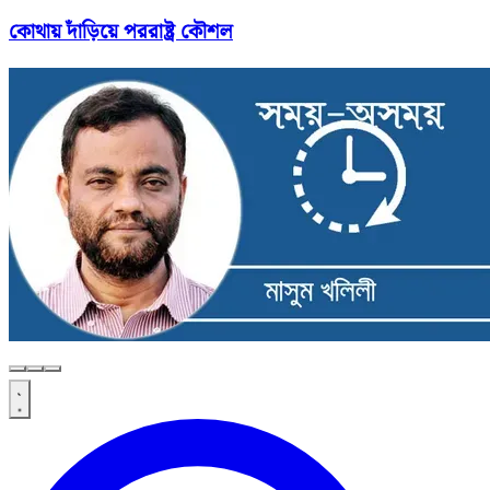
কোথায় দাঁড়িয়ে পররাষ্ট্র কৌশল