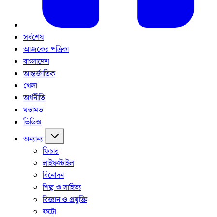
সর্বশেষ
আজকের পত্রিকা
বাংলাদেশ
আন্তর্জাতিক
খেলা
অর্থনীতি
মতামত
ভিডিও
অন্যান্য
ফিচার
লাইফস্টাইল
বিনোদন
শিল্প ও সাহিত্য
বিজ্ঞান ও প্রযুক্তি
ফটো