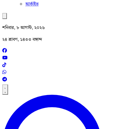
আর্কাইভ
শনিবার, ৮ আগস্ট, ২০২৬
২৪ শ্রাবণ, ১৪৩৩ বঙ্গাব্দ