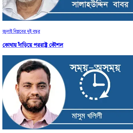
জুলাই বিপ্লবের দুই বছর
কোথায় দাঁড়িয়ে পররাষ্ট্র কৌশল