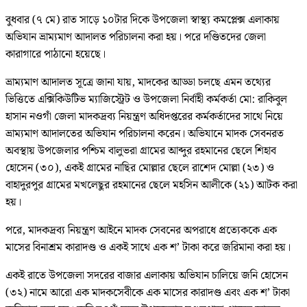
বুধবার (৭ মে) রাত সাড়ে ১০টার দিকে উপজেলা স্বাস্থ্য কমপ্লেক্স এলাকায়
অভিযান ভ্রাম্যমাণ আদালত পরিচালনা করা হয়। পরে দণ্ডিতদের জেলা
কারাগারে পাঠানো হয়েছে।
ভ্রাম্যমাণ আদালত সূত্রে জানা যায়, মাদকের আড্ডা চলছে এমন তথ্যের
ভিত্তিতে এক্সিকিউটিভ ম্যাজিস্ট্রেট ও উপজেলা নির্বাহী কর্মকর্তা মো: রাকিবুল
হাসান নওগাঁ জেলা মাদকদ্রব্য নিয়ন্ত্রণ অধিদপ্তরের কর্মকর্তাদের সাথে নিয়ে
ভ্রাম্যমাণ আদালতের অভিযান পরিচালনা করেন। অভিযানে মাদক সেবনরত
অবস্থায় উপজেলার পশ্চিম বালুভরা গ্রামের আব্দুর রহমানের ছেলে শিহাব
হোসেন (৩০), একই গ্রামের নাছির মোল্লার ছেলে রাশেদ মোল্লা (২৩) ও
বাহাদুরপুর গ্রামের মখলেছুর রহমানের ছেলে মহসিন আলীকে (২১) আটক করা
হয়।
পরে, মাদকদ্রব্য নিয়ন্ত্রণ আইনে মাদক সেবনের অপরাধে প্রত্যেককে এক
মাসের বিনাশ্রম কারাদণ্ড ও একই সাথে এক শ’ টাকা করে জরিমানা করা হয়।
একই রাতে উপজেলা সদরের বাজার এলাকায় অভিযান চালিয়ে জনি হোসেন
(৩২) নামে আরো এক মাদকসেবীকে এক মাসের কারাদণ্ড এবং এক শ’ টাকা