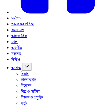
সর্বশেষ
আজকের পত্রিকা
বাংলাদেশ
আন্তর্জাতিক
খেলা
অর্থনীতি
মতামত
ভিডিও
অন্যান্য
ফিচার
লাইফস্টাইল
বিনোদন
শিল্প ও সাহিত্য
বিজ্ঞান ও প্রযুক্তি
ফটো