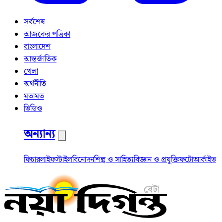
সর্বশেষ
আজকের পত্রিকা
বাংলাদেশ
আন্তর্জাতিক
খেলা
অর্থনীতি
মতামত
ভিডিও
অন্যান্য
ফিচার
লাইফস্টাইল
বিনোদন
শিল্প ও সাহিত্য
বিজ্ঞান ও প্রযুক্তি
ফটো
আর্কাইভ