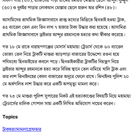
বিকাশ সাহা (৩০), রাজিবের পাড়া গ্রামের ইমারত মোল্লার ছেলে আব্দুল কুদ্দুস
(৫০) ও বুধইর পাড়ার লোকমান মোল্লার ছেলে হারুন অর রশিদ (৪৮)।
আসামিদের প্রাথমিক জিজ্ঞাসাবাদে প্রাপ্ত তথ্যের ভিত্তিতে ছিনতাই হওয়া ট্রাক,
৪৫ ব্যারেল তেল এবং তিন লাখ ৭ হাজার টাকা উদ্ধার করা হয়েছে। আসামিরা
প্রাথমিক জিজ্ঞাসাবাদে ড্রাইভার আব্দুর রহমানকে হত্যার কথা স্বীকার করেছে।
গত ১৮ মে রাতে নারায়ণগঞ্জের মেসার্স মহামায়া ট্রেডার্স থেকে ৬০ ব্যারেল
ভোজ্য তেল নিয়ে ট্রাকটি মাগুরা আড়পাড়া বাজারের উদ্দেশ্যে রওনা হয়ে
পথিমধ্যে ছিনতাইয়ের কবলে পড়ে। ছিনতাইকারীরা ট্রাকটির নিয়ন্ত্রণ নিয়ে
ড্রাইভার আব্দুর রহমানকে হত্যা করে বিভিন্ন স্থানে তেল নামিয়ে খালি ট্রাক এবং
তার লাশ ঝিনাইদহের কোলা বাজারের অদূরে ফেলে রাখে। ঝিনাইদহ পুলিশ ২০
মে অর্ধগলিত লাশ উদ্ধার করে একটি অপমৃত্যু মামলা করে।
গত ২৩ মে মাগুরা পুলিশ সুপারের নিকট এই হত্যাকাণ্ডের বিষয়টি নিয়ে মহামায়া
ট্রেডার্সের মালিক গোপাল সাহা একটি লিখিত অভিযোগ দায়ের করেন।
Topics
ট্রাক
হত্যা
মামলা
গ্রেফতার