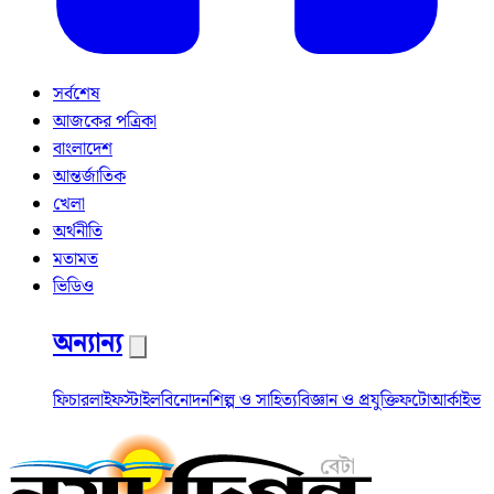
সর্বশেষ
আজকের পত্রিকা
বাংলাদেশ
আন্তর্জাতিক
খেলা
অর্থনীতি
মতামত
ভিডিও
অন্যান্য
ফিচার
লাইফস্টাইল
বিনোদন
শিল্প ও সাহিত্য
বিজ্ঞান ও প্রযুক্তি
ফটো
আর্কাইভ