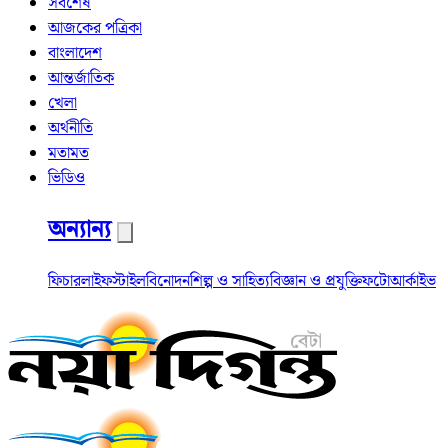
সর্বশেষ
আজকের পত্রিকা
বাংলাদেশ
আন্তর্জাতিক
খেলা
অর্থনীতি
মতামত
ভিডিও
অন্যান্য
ফিচার
লাইফস্টাইল
বিনোদন
শিল্প ও সাহিত্য
বিজ্ঞান ও প্রযুক্তি
ফটো
আর্কাইভ