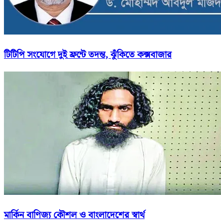
টিটিপি সংযোগে দুই ফ্রন্টে তদন্ত, ঝুঁকিতে কক্সবাজার
মার্কিন বাণিজ্য কৌশল ও বাংলাদেশের স্বার্থ