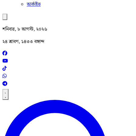
আর্কাইভ
শনিবার, ৮ আগস্ট, ২০২৬
২৪ শ্রাবণ, ১৪৩৩ বঙ্গাব্দ