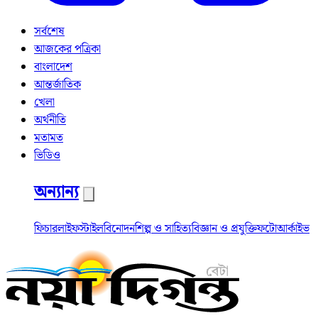
সর্বশেষ
আজকের পত্রিকা
বাংলাদেশ
আন্তর্জাতিক
খেলা
অর্থনীতি
মতামত
ভিডিও
অন্যান্য
ফিচার
লাইফস্টাইল
বিনোদন
শিল্প ও সাহিত্য
বিজ্ঞান ও প্রযুক্তি
ফটো
আর্কাইভ