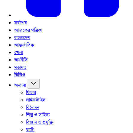
সর্বশেষ
আজকের পত্রিকা
বাংলাদেশ
আন্তর্জাতিক
খেলা
অর্থনীতি
মতামত
ভিডিও
অন্যান্য
ফিচার
লাইফস্টাইল
বিনোদন
শিল্প ও সাহিত্য
বিজ্ঞান ও প্রযুক্তি
ফটো