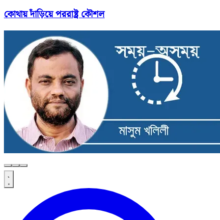
কোথায় দাঁড়িয়ে পররাষ্ট্র কৌশল