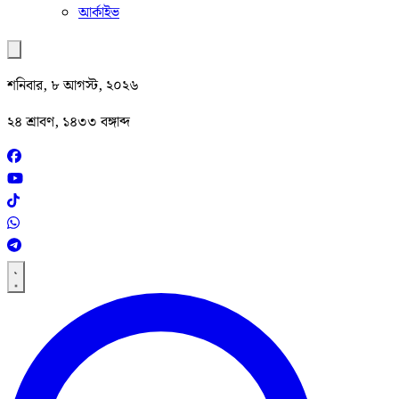
আর্কাইভ
শনিবার, ৮ আগস্ট, ২০২৬
২৪ শ্রাবণ, ১৪৩৩ বঙ্গাব্দ