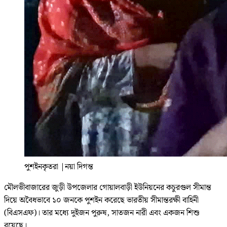
পুশইনকৃতরা
|
নয়া দিগন্ত
মৌলভীবাজারের জুড়ী উপজেলার গোয়ালবাড়ী ইউনিয়নের কচুরগুল সীমান্ত
দিয়ে অবৈধভাবে ১০ জনকে পুশইন করেছে ভারতীয় সীমান্তরক্ষী বাহিনী
(বিএসএফ)। তার মধ্যে দুইজন পুরুষ, সাতজন নারী এবং একজন শিশু
রয়েছে।