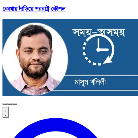
কোথায় দাঁড়িয়ে পররাষ্ট্র কৌশল