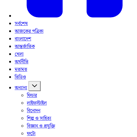
সর্বশেষ
আজকের পত্রিকা
বাংলাদেশ
আন্তর্জাতিক
খেলা
অর্থনীতি
মতামত
ভিডিও
অন্যান্য
ফিচার
লাইফস্টাইল
বিনোদন
শিল্প ও সাহিত্য
বিজ্ঞান ও প্রযুক্তি
ফটো