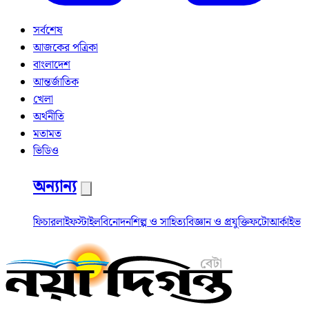
সর্বশেষ
আজকের পত্রিকা
বাংলাদেশ
আন্তর্জাতিক
খেলা
অর্থনীতি
মতামত
ভিডিও
অন্যান্য
ফিচার
লাইফস্টাইল
বিনোদন
শিল্প ও সাহিত্য
বিজ্ঞান ও প্রযুক্তি
ফটো
আর্কাইভ