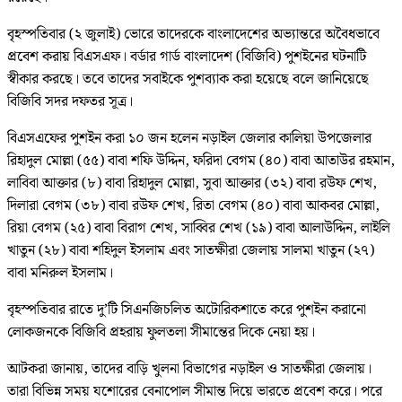
বৃহস্পতিবার (২ জুলাই) ভোরে তাদেরকে বাংলাদেশের অভ্যান্তরে অবৈধভাবে
প্রবেশ করায় বিএসএফ। বর্ডার গার্ড বাংলাদেশ (বিজিবি) পুশইনের ঘটনাটি
স্বীকার করছে। তবে তাদের সবাইকে পুশব্যাক করা হয়েছে বলে জানিয়েছে
বিজিবি সদর দফতর সূত্র।
বিএসএফের পুশইন করা ১০ জন হলেন নড়াইল জেলার কালিয়া উপজেলার
রিহাদুল মোল্লা (৫৫) বাবা শফি উদ্দিন, ফরিদা বেগম (৪০) বাবা আতাউর রহমান,
লাবিবা আক্তার (৮) বাবা রিহাদুল মোল্লা, সুবা আক্তার (৩২) বাবা রউফ শেখ,
দিলারা বেগম (৩৮) বাবা রউফ শেখ, রিতা বেগম (৪০) বাবা আকবর মোল্লা,
রিয়া বেগম (২৫) বাবা বিরাগ শেখ, সাব্বির শেখ (১৯) বাবা আলাউদ্দিন, লাইলি
খাতুন (২৮) বাবা শহিদুল ইসলাম এবং সাতক্ষীরা জেলায় সালমা খাতুন (২৭)
বাবা মনিরুল ইসলাম।
বৃহস্পতিবার রাতে দু’টি সিএনজিচলিত অটোরিকশাতে করে পুশইন করানো
লোকজনকে বিজিবি প্রহরায় ফুলতলা সীমান্তের দিকে নেয়া হয়।
আটকরা জানায়, তাদের বাড়ি খুলনা বিভাগের নড়াইল ও সাতক্ষীরা জেলায়।
তারা বিভিন্ন সময় যশোরের বেনাপোল সীমান্ত দিয়ে ভারতে প্রবেশ করে। পরে