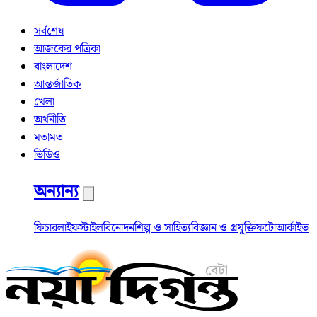
সর্বশেষ
আজকের পত্রিকা
বাংলাদেশ
আন্তর্জাতিক
খেলা
অর্থনীতি
মতামত
ভিডিও
অন্যান্য
ফিচার
লাইফস্টাইল
বিনোদন
শিল্প ও সাহিত্য
বিজ্ঞান ও প্রযুক্তি
ফটো
আর্কাইভ