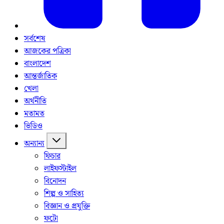
সর্বশেষ
আজকের পত্রিকা
বাংলাদেশ
আন্তর্জাতিক
খেলা
অর্থনীতি
মতামত
ভিডিও
অন্যান্য
ফিচার
লাইফস্টাইল
বিনোদন
শিল্প ও সাহিত্য
বিজ্ঞান ও প্রযুক্তি
ফটো