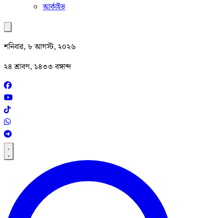
আর্কাইভ
শনিবার, ৮ আগস্ট, ২০২৬
২৪ শ্রাবণ, ১৪৩৩ বঙ্গাব্দ