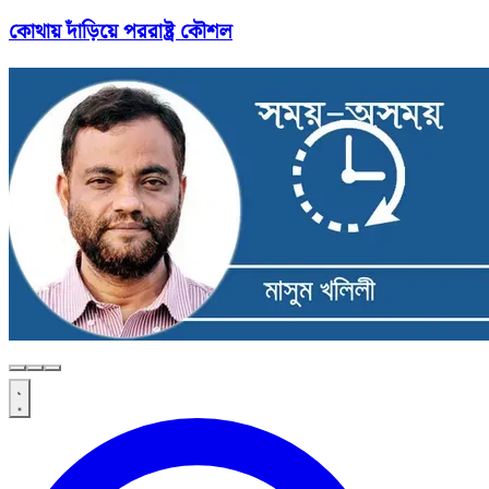
কোথায় দাঁড়িয়ে পররাষ্ট্র কৌশল