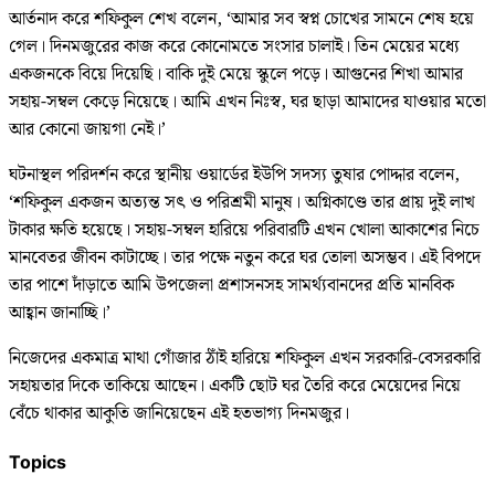
আর্তনাদ করে শফিকুল শেখ বলেন, ‘আমার সব স্বপ্ন চোখের সামনে শেষ হয়ে
গেল। দিনমজুরের কাজ করে কোনোমতে সংসার চালাই। তিন মেয়ের মধ্যে
একজনকে বিয়ে দিয়েছি। বাকি দুই মেয়ে স্কুলে পড়ে। আগুনের শিখা আমার
সহায়-সম্বল কেড়ে নিয়েছে। আমি এখন নিঃস্ব, ঘর ছাড়া আমাদের যাওয়ার মতো
আর কোনো জায়গা নেই।’
ঘটনাস্থল পরিদর্শন করে স্থানীয় ওয়ার্ডের ইউপি সদস্য তুষার পোদ্দার বলেন,
‘শফিকুল একজন অত্যন্ত সৎ ও পরিশ্রমী মানুষ। অগ্নিকাণ্ডে তার প্রায় দুই লাখ
টাকার ক্ষতি হয়েছে। সহায়-সম্বল হারিয়ে পরিবারটি এখন খোলা আকাশের নিচে
মানবেতর জীবন কাটাচ্ছে। তার পক্ষে নতুন করে ঘর তোলা অসম্ভব। এই বিপদে
তার পাশে দাঁড়াতে আমি উপজেলা প্রশাসনসহ সামর্থ্যবানদের প্রতি মানবিক
আহ্বান জানাচ্ছি।’
নিজেদের একমাত্র মাথা গোঁজার ঠাঁই হারিয়ে শফিকুল এখন সরকারি-বেসরকারি
সহায়তার দিকে তাকিয়ে আছেন। একটি ছোট ঘর তৈরি করে মেয়েদের নিয়ে
বেঁচে থাকার আকুতি জানিয়েছেন এই হতভাগ্য দিনমজুর।
Topics