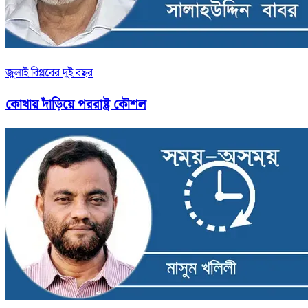
জুলাই বিপ্লবের দুই বছর
কোথায় দাঁড়িয়ে পররাষ্ট্র কৌশল