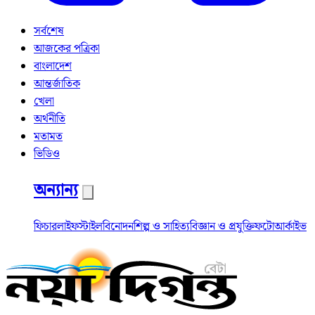
সর্বশেষ
আজকের পত্রিকা
বাংলাদেশ
আন্তর্জাতিক
খেলা
অর্থনীতি
মতামত
ভিডিও
অন্যান্য
ফিচার
লাইফস্টাইল
বিনোদন
শিল্প ও সাহিত্য
বিজ্ঞান ও প্রযুক্তি
ফটো
আর্কাইভ