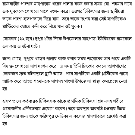
রাজবাড়ীর পাংশার মাছপাড়ায় খরের পালায় কাজ করার সময় মো: শহমান নামে
এক যুবককে গোখরো সাপে দংশন করে। এরপর চিকিৎসার জন্য স্থানীয়রা
তাকে পাংশা হাসপাতালে নিয়ে যান। তবে তাকে দংশন করা সেই সাপটিকেও
প্লাস্টিকের বয়ামে বন্দী করে নিয়ে যান ওই যুবক।
সোমবার (২২ জুন) দুপুর ১টার দিকে উপজেলার মাছপাড়া ইউনিয়নের রামকোল
এলাকায় এ ঘটনা ঘটে।
জানা গেছে, দুপুরে খড়ের পালায় কাজ করার সময় শহমানের ডান পায়ে একটি
বিষাক্ত গোখরো সাপ দংশন করে। এ সময় তিনি চিৎকার করলে আশপাশের
লোকজন দ্রুত ঘটনাস্থলে ছুটে আসে। পরে সাপটিকে একটি প্লাস্টিকের পাত্রে
আটক করে আহত শহমানকে সাপসহ পাংশা উপজেলা স্বাস্থ্য কমপ্লেক্সে নেয়া
হয়।
হাসপাতালে কর্তব্যরত চিকিৎসক তাকে প্রাথমিক চিকিৎসা প্রদানসহ শরীরে
প্রয়োজনীয় এন্টিভেনাম প্রয়োগ করেন। তবে অবস্থার অবনতি হওয়ায় উন্নত
চিকিৎসার জন্য তাকে ফরিদপুর মেডিক্যাল কলেজ হাসপাতালে রেফার্ড করা
হয়।