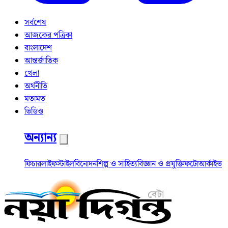
সর্বশেষ
আজকের পত্রিকা
বাংলাদেশ
আন্তর্জাতিক
খেলা
অর্থনীতি
মতামত
ভিডিও
অন্যান্য
ফিচার
লাইফস্টাইল
বিনোদন
শিল্প ও সাহিত্য
বিজ্ঞান ও প্রযুক্তি
ফটো
আর্কাইভ