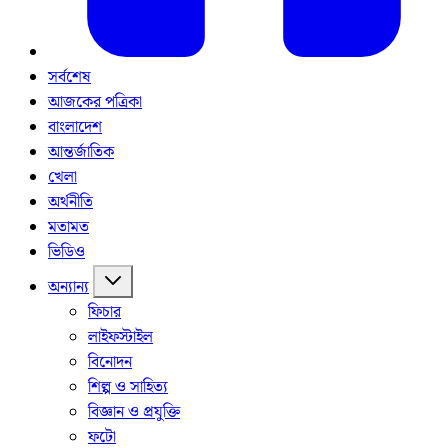
সর্বশেষ
আজকের পত্রিকা
বাংলাদেশ
আন্তর্জাতিক
খেলা
অর্থনীতি
মতামত
ভিডিও
অন্যান্য
ফিচার
লাইফস্টাইল
বিনোদন
শিল্প ও সাহিত্য
বিজ্ঞান ও প্রযুক্তি
ফটো