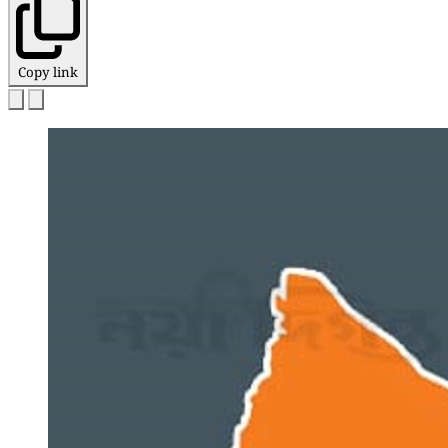
Copy link