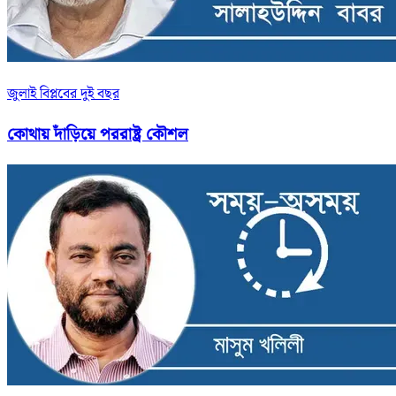
জুলাই বিপ্লবের দুই বছর
কোথায় দাঁড়িয়ে পররাষ্ট্র কৌশল