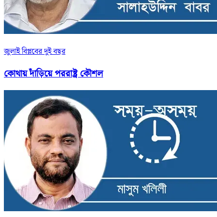
জুলাই বিপ্লবের দুই বছর
কোথায় দাঁড়িয়ে পররাষ্ট্র কৌশল