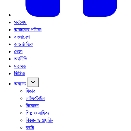
সর্বশেষ
আজকের পত্রিকা
বাংলাদেশ
আন্তর্জাতিক
খেলা
অর্থনীতি
মতামত
ভিডিও
অন্যান্য
ফিচার
লাইফস্টাইল
বিনোদন
শিল্প ও সাহিত্য
বিজ্ঞান ও প্রযুক্তি
ফটো