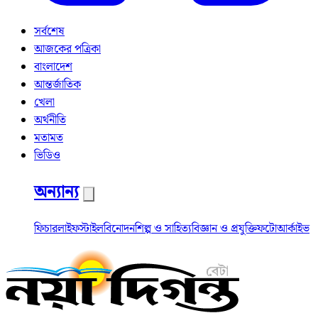
সর্বশেষ
আজকের পত্রিকা
বাংলাদেশ
আন্তর্জাতিক
খেলা
অর্থনীতি
মতামত
ভিডিও
অন্যান্য
ফিচার
লাইফস্টাইল
বিনোদন
শিল্প ও সাহিত্য
বিজ্ঞান ও প্রযুক্তি
ফটো
আর্কাইভ