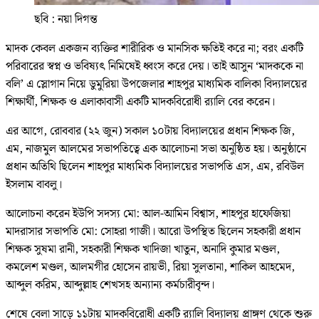
ছবি : নয়া দিগন্ত
মাদক কেবল একজন ব্যক্তির শারীরিক ও মানসিক ক্ষতিই করে না; বরং একটি
পরিবারের স্বপ্ন ও ভবিষ্যৎ নিমিষেই ধ্বংস করে দেয়। তাই আসুন ‘মাদককে না
বলি’ এ স্লোগান নিয়ে ডুমুরিয়া উপজেলার শাহপুর মাধ্যমিক বালিকা বিদ্যালয়ের
শিক্ষার্থী, শিক্ষক ও এলাকাবাসী একটি মাদকবিরোধী র‌্যালি বের করেন।
এর আগে, রোববার (২২ জুন) সকাল ১০টায় বিদ্যালয়ের প্রধান শিক্ষক জি,
এম, নাজমুল আলমের সভাপতিত্বে এক আলোচনা সভা অনুষ্ঠিত হয়। অনুষ্ঠানে
প্রধান অতিথি ছিলেন শাহপুর মাধ্যমিক বিদ্যালয়ের সভাপতি এস, এম, রবিউল
ইসলাম বাবলু।
আলোচনা করেন ইউপি সদস্য মো: আল-আমিন বিশ্বাস, শাহপুর হাফেজিয়া
মাদরাসার সভাপতি মো: সোহরা গাজী। আরো উপস্থিত ছিলেন সহকারী প্রধান
শিক্ষক সুষমা রানী, সহকারী শিক্ষক খাদিজা খাতুন, অনাদি কুমার মণ্ডল,
কমলেশ মণ্ডল, আলমগীর হোসেন রায়ভী, রিয়া সুলতানা, শাকিল আহমেদ,
আব্দুল করিম, আব্দুল্লাহ শেখসহ অন্যান্য কর্মচারীবৃন্দ।
শেষে বেলা সাড়ে ১১টায় মাদকবিরোধী একটি র‌্যালি বিদ্যালয় প্রাঙ্গণ থেকে শুরু