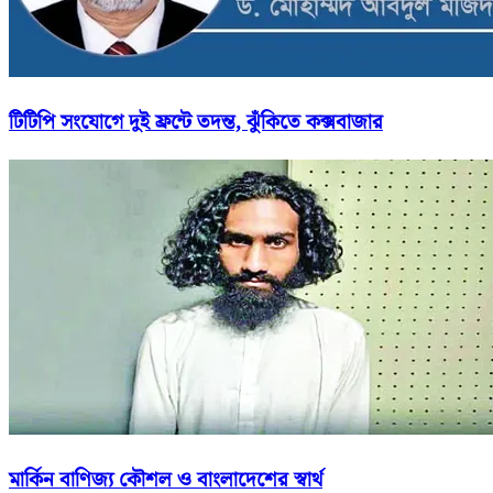
টিটিপি সংযোগে দুই ফ্রন্টে তদন্ত, ঝুঁকিতে কক্সবাজার
মার্কিন বাণিজ্য কৌশল ও বাংলাদেশের স্বার্থ