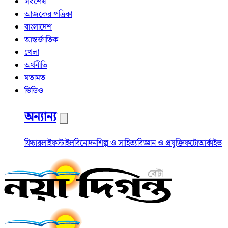
সর্বশেষ
আজকের পত্রিকা
বাংলাদেশ
আন্তর্জাতিক
খেলা
অর্থনীতি
মতামত
ভিডিও
অন্যান্য
ফিচার
লাইফস্টাইল
বিনোদন
শিল্প ও সাহিত্য
বিজ্ঞান ও প্রযুক্তি
ফটো
আর্কাইভ