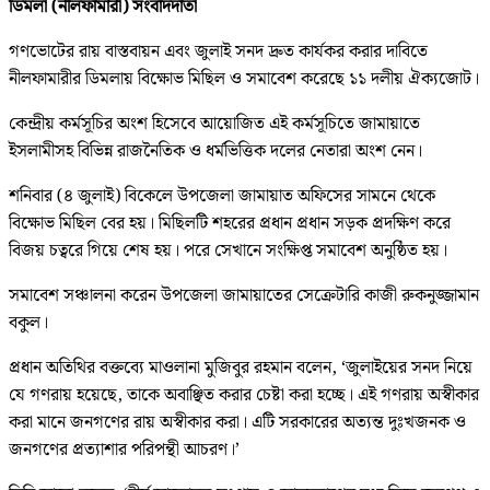
ডিমলা (নীলফামারী) সংবাদদাতা
গণভোটের রায় বাস্তবায়ন এবং জুলাই সনদ দ্রুত কার্যকর করার দাবিতে
নীলফামারীর ডিমলায় বিক্ষোভ মিছিল ও সমাবেশ করেছে ১১ দলীয় ঐক্যজোট।
কেন্দ্রীয় কর্মসূচির অংশ হিসেবে আয়োজিত এই কর্মসূচিতে জামায়াতে
ইসলামীসহ বিভিন্ন রাজনৈতিক ও ধর্মভিত্তিক দলের নেতারা অংশ নেন।
শনিবার (৪ জুলাই) বিকেলে উপজেলা জামায়াত অফিসের সামনে থেকে
বিক্ষোভ মিছিল বের হয়। মিছিলটি শহরের প্রধান প্রধান সড়ক প্রদক্ষিণ করে
বিজয় চত্বরে গিয়ে শেষ হয়। পরে সেখানে সংক্ষিপ্ত সমাবেশ অনুষ্ঠিত হয়।
সমাবেশ সঞ্চালনা করেন উপজেলা জামায়াতের সেক্রেটারি কাজী রুকনুজ্জামান
বকুল।
প্রধান অতিথির বক্তব্যে মাওলানা মুজিবুর রহমান বলেন, ‘জুলাইয়ের সনদ নিয়ে
যে গণরায় হয়েছে, তাকে অবাঞ্ছিত করার চেষ্টা করা হচ্ছে। এই গণরায় অস্বীকার
করা মানে জনগণের রায় অস্বীকার করা। এটি সরকারের অত্যন্ত দুঃখজনক ও
জনগণের প্রত্যাশার পরিপন্থী আচরণ।’