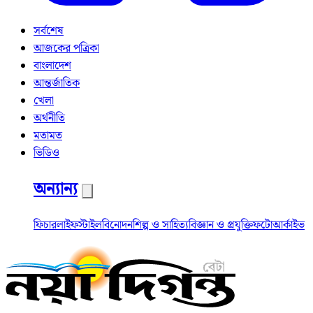
সর্বশেষ
আজকের পত্রিকা
বাংলাদেশ
আন্তর্জাতিক
খেলা
অর্থনীতি
মতামত
ভিডিও
অন্যান্য
ফিচার
লাইফস্টাইল
বিনোদন
শিল্প ও সাহিত্য
বিজ্ঞান ও প্রযুক্তি
ফটো
আর্কাইভ