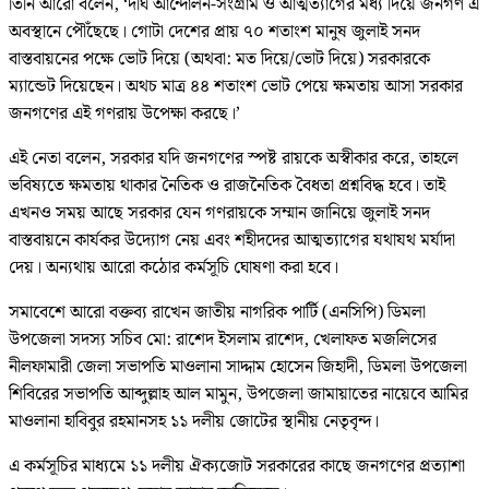
তিনি আরো বলেন, ‘দীর্ঘ আন্দোলন-সংগ্রাম ও আত্মত্যাগের মধ্য দিয়ে জনগণ এ
অবস্থানে পৌঁছেছে। গোটা দেশের প্রায় ৭০ শতাংশ মানুষ জুলাই সনদ
বাস্তবায়নের পক্ষে ভোট দিয়ে (অথবা: মত দিয়ে/ভোট দিয়ে) সরকারকে
ম্যান্ডেট দিয়েছেন। অথচ মাত্র ৪৪ শতাংশ ভোট পেয়ে ক্ষমতায় আসা সরকার
জনগণের এই গণরায় উপেক্ষা করছে।’
এই নেতা বলেন, সরকার যদি জনগণের স্পষ্ট রায়কে অস্বীকার করে, তাহলে
ভবিষ্যতে ক্ষমতায় থাকার নৈতিক ও রাজনৈতিক বৈধতা প্রশ্নবিদ্ধ হবে। তাই
এখনও সময় আছে সরকার যেন গণরায়কে সম্মান জানিয়ে জুলাই সনদ
বাস্তবায়নে কার্যকর উদ্যোগ নেয় এবং শহীদদের আত্মত্যাগের যথাযথ মর্যাদা
দেয়। অন্যথায় আরো কঠোর কর্মসূচি ঘোষণা করা হবে।
সমাবেশে আরো বক্তব্য রাখেন জাতীয় নাগরিক পার্টি (এনসিপি) ডিমলা
উপজেলা সদস্য সচিব মো: রাশেদ ইসলাম রাশেদ, খেলাফত মজলিসের
নীলফামারী জেলা সভাপতি মাওলানা সাদ্দাম হোসেন জিহাদী, ডিমলা উপজেলা
শিবিরের সভাপতি আব্দুল্লাহ আল মামুন, উপজেলা জামায়াতের নায়েবে আমির
মাওলানা হাবিবুর রহমানসহ ১১ দলীয় জোটের স্থানীয় নেতৃবৃন্দ।
এ কর্মসূচির মাধ্যমে ১১ দলীয় ঐক্যজোট সরকারের কাছে জনগণের প্রত্যাশা