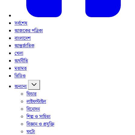
সর্বশেষ
আজকের পত্রিকা
বাংলাদেশ
আন্তর্জাতিক
খেলা
অর্থনীতি
মতামত
ভিডিও
অন্যান্য
ফিচার
লাইফস্টাইল
বিনোদন
শিল্প ও সাহিত্য
বিজ্ঞান ও প্রযুক্তি
ফটো