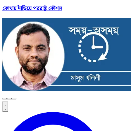
কোথায় দাঁড়িয়ে পররাষ্ট্র কৌশল