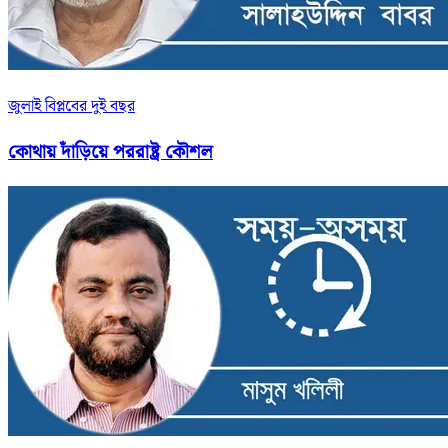
জুলাই বিপ্লবের দুই বছর
কোথায় দাঁড়িয়ে পররাষ্ট্র কৌশল