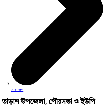
সারাদেশ
তাড়াশ উপজেলা, পৌরসভা ও ইউপি