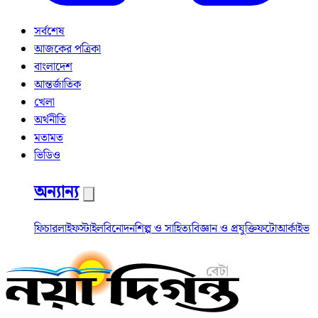
সর্বশেষ
আজকের পত্রিকা
বাংলাদেশ
আন্তর্জাতিক
খেলা
অর্থনীতি
মতামত
ভিডিও
অন্যান্য
ফিচার
লাইফস্টাইল
বিনোদন
শিল্প ও সাহিত্য
বিজ্ঞান ও প্রযুক্তি
ফটো
আর্কাইভ