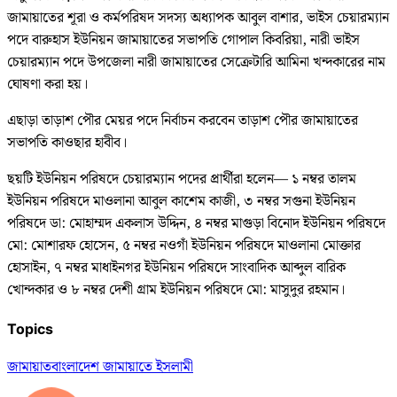
জামায়াতের শূরা ও কর্মপরিষদ সদস্য অধ্যাপক আবুল বাশার, ভাইস চেয়ারম্যান
পদে বারুহাস ইউনিয়ন জামায়াতের সভাপতি গোপাল কিবরিয়া, নারী ভাইস
চেয়ারম্যান পদে উপজেলা নারী জামায়াতের সেক্রেটারি আমিনা খন্দকারের নাম
ঘোষণা করা হয়।
এছাড়া তাড়াশ পৌর মেয়র পদে নির্বাচন করবেন তাড়াশ পৌর জামায়াতের
সভাপতি কাওছার হাবীব।
ছয়টি ইউনিয়ন পরিষদে চেয়ারম্যান পদের প্রার্থীরা হলেন— ১ নম্বর তালম
ইউনিয়ন পরিষদে মাওলানা আবুল কাশেম কাজী, ৩ নম্বর সগুনা ইউনিয়ন
পরিষদে ডা: মোহাম্মদ একলাস উদ্দিন, ৪ নম্বর মাগুড়া বিনোদ ইউনিয়ন পরিষদে
মো: মোশারফ হোসেন, ৫ নম্বর নওগাঁ ইউনিয়ন পরিষদে মাওলানা মোক্তার
হোসাইন, ৭ নম্বর মাধাইনগর ইউনিয়ন পরিষদে সাংবাদিক আব্দুল বারিক
খোন্দকার ও ৮ নম্বর দেশী গ্রাম ইউনিয়ন পরিষদে মো: মাসুদুর রহমান।
Topics
জামায়াত
বাংলাদেশ জামায়াতে ইসলামী