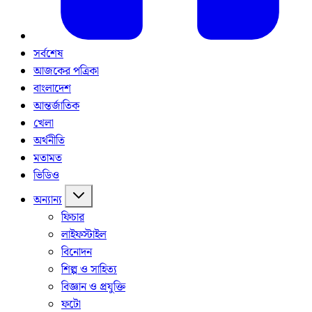
সর্বশেষ
আজকের পত্রিকা
বাংলাদেশ
আন্তর্জাতিক
খেলা
অর্থনীতি
মতামত
ভিডিও
অন্যান্য
ফিচার
লাইফস্টাইল
বিনোদন
শিল্প ও সাহিত্য
বিজ্ঞান ও প্রযুক্তি
ফটো