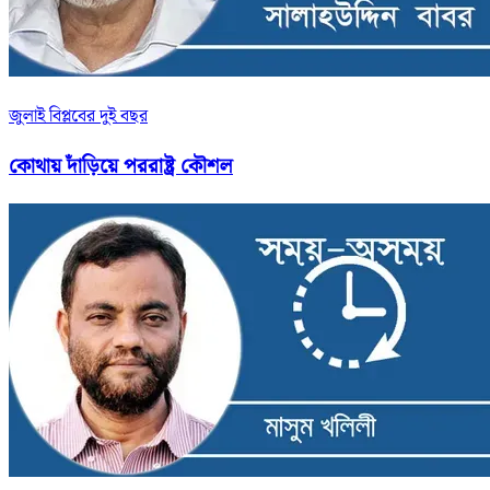
জুলাই বিপ্লবের দুই বছর
কোথায় দাঁড়িয়ে পররাষ্ট্র কৌশল