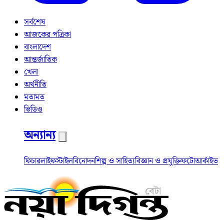
সর্বশেষ
আজকের পত্রিকা
বাংলাদেশ
আন্তর্জাতিক
খেলা
অর্থনীতি
মতামত
ভিডিও
অন্যান্য
ফিচার
লাইফস্টাইল
বিনোদন
শিল্প ও সাহিত্য
বিজ্ঞান ও প্রযুক্তি
ফটো
আর্কাইভ