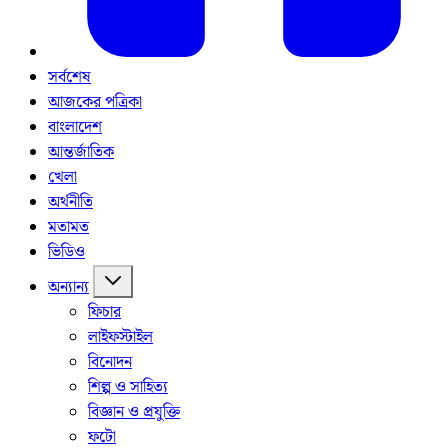
সর্বশেষ
আজকের পত্রিকা
বাংলাদেশ
আন্তর্জাতিক
খেলা
অর্থনীতি
মতামত
ভিডিও
অন্যান্য
ফিচার
লাইফস্টাইল
বিনোদন
শিল্প ও সাহিত্য
বিজ্ঞান ও প্রযুক্তি
ফটো