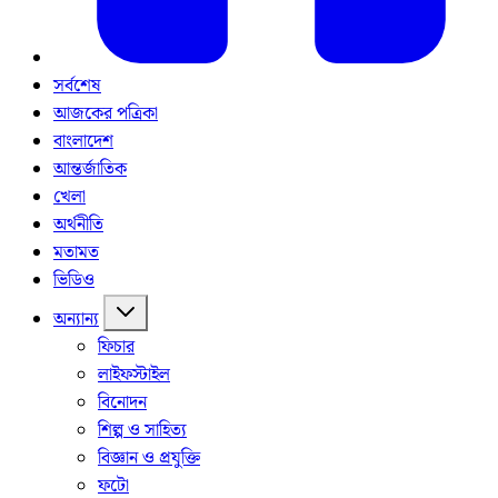
সর্বশেষ
আজকের পত্রিকা
বাংলাদেশ
আন্তর্জাতিক
খেলা
অর্থনীতি
মতামত
ভিডিও
অন্যান্য
ফিচার
লাইফস্টাইল
বিনোদন
শিল্প ও সাহিত্য
বিজ্ঞান ও প্রযুক্তি
ফটো