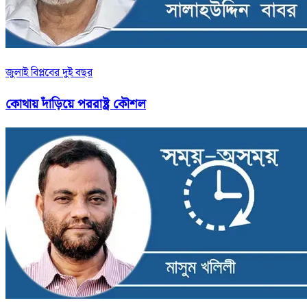
জুলাই বিপ্লবের দুই বছর
কোথায় দাঁড়িয়ে পররাষ্ট্র কৌশল