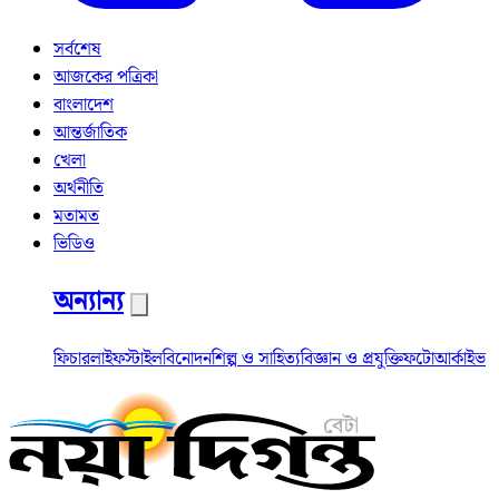
সর্বশেষ
আজকের পত্রিকা
বাংলাদেশ
আন্তর্জাতিক
খেলা
অর্থনীতি
মতামত
ভিডিও
অন্যান্য
ফিচার
লাইফস্টাইল
বিনোদন
শিল্প ও সাহিত্য
বিজ্ঞান ও প্রযুক্তি
ফটো
আর্কাইভ