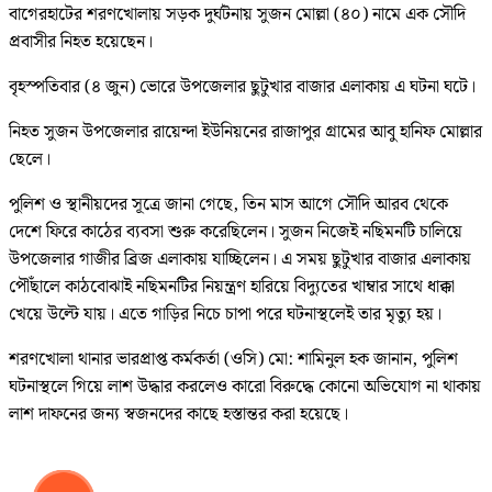
বাগেরহাটের শরণখোলায় সড়ক দুর্ঘটনায় সুজন মোল্লা (৪০) নামে এক সৌদি
প্রবাসীর নিহত হয়েছেন।
বৃহস্পতিবার (৪ জুন) ভোরে উপজেলার ছুটুখার বাজার এলাকায় এ ঘটনা ঘটে।
নিহত সুজন উপজেলার রায়েন্দা ইউনিয়নের রাজাপুর গ্রামের আবু হানিফ মোল্লার
ছেলে।
পুলিশ ও স্থানীয়দের সূত্রে জানা গেছে, তিন মাস আগে সৌদি আরব থেকে
দেশে ফিরে কাঠের ব্যবসা শুরু করেছিলেন। সুজন নিজেই নছিমনটি চালিয়ে
উপজেলার গাজীর ব্রিজ এলাকায় যাচ্ছিলেন। এ সময় ছুটুখার বাজার এলাকায়
পৌঁছালে কাঠবোঝাই নছিমনটির নিয়ন্ত্রণ হারিয়ে বিদ্যুতের খাম্বার সাথে ধাক্কা
খেয়ে উল্টে যায়। এতে গাড়ির নিচে চাপা পরে ঘটনাস্থলেই তার মৃত্যু হয়।
শরণখোলা থানার ভারপ্রাপ্ত কর্মকর্তা (ওসি) মো: শামিনুল হক জানান, পুলিশ
ঘটনাস্থলে গিয়ে লাশ উদ্ধার করলেও কারো বিরুদ্ধে কোনো অভিযোগ না থাকায়
লাশ দাফনের জন্য স্বজনদের কাছে হস্তান্তর করা হয়েছে।