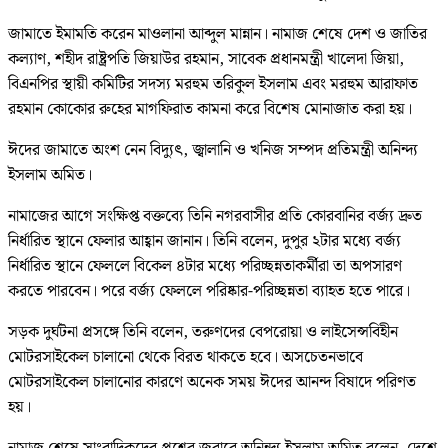
জামাতে ইমামতি করেন মাওলানা আব্দুল মান্নান। নামাজ শেষে দেশ ও জাতির
কল্যাণ, শহীদ রাষ্ট্রপতি জিয়াউর রহমান, সাবেক প্রধানমন্ত্রী খালেদা জিয়া,
বিএনপির স্থায়ী কমিটির সদস্য মরহুম তরিকুল ইসলাম এবং মরহুম আরাফাত
রহমান কোকোর রুহের মাগফিরাত কামনা করে বিশেষ মোনাজাত করা হয়।
ঈদের জামাতে অংশ নেন বিদ্যুৎ, জ্বালানি ও খনিজ সম্পদ প্রতিমন্ত্রী অনিন্দ্য
ইসলাম অমিত।
নামাজের আগে সংক্ষিপ্ত বক্তব্যে তিনি নগরবাসীর প্রতি কোরবানির বর্জ্য দ্রুত
নির্ধারিত স্থানে ফেলার আহ্বান জানান। তিনি বলেন, দুপুর ২টার মধ্যে বর্জ্য
নির্ধারিত স্থানে ফেললে বিকেল ৪টার মধ্যে পরিচ্ছন্নতাকর্মীরা তা অপসারণ
করতে পারবেন। পরে বর্জ্য ফেললে পরিষ্কার-পরিচ্ছন্নতা ব্যাহত হতে পারে।
সড়ক দুর্ঘটনা প্রসঙ্গে তিনি বলেন, তরুণদের বেপরোয়া ও লাইসেন্সবিহীন
মোটরসাইকেল চালানো থেকে বিরত থাকতে হবে। অসচেতনভাবে
মোটরসাইকেল চালানোর কারণে অনেক সময় ঈদের আনন্দ বিষাদে পরিণত
হয়।