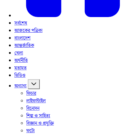
সর্বশেষ
আজকের পত্রিকা
বাংলাদেশ
আন্তর্জাতিক
খেলা
অর্থনীতি
মতামত
ভিডিও
অন্যান্য
ফিচার
লাইফস্টাইল
বিনোদন
শিল্প ও সাহিত্য
বিজ্ঞান ও প্রযুক্তি
ফটো