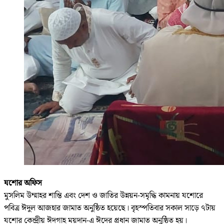
যশোর অফিস
মুসলিম উম্মাহর শান্তি এবং দেশ ও জাতির উন্নয়ন-সমৃদ্ধি কামনায় যশোরে
পবিত্র ঈদুল আজহার জামাত অনুষ্ঠিত হয়েছে। বৃহস্পতিবার সকাল সাড়ে ৭টায়
যশোর কেন্দ্রীয় ঈদগাহ ময়দান-এ ঈদের প্রধান জামাত অনুষ্ঠিত হয়।