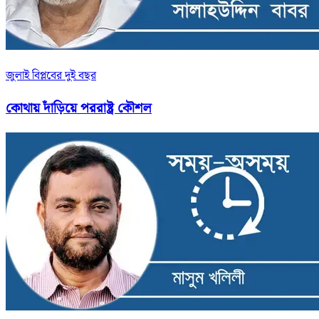
জুলাই বিপ্লবের দুই বছর
কোথায় দাঁড়িয়ে পররাষ্ট্র কৌশল