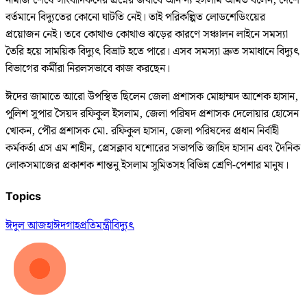
নামাজ শেষে সাংবাদিকদের প্রশ্নের জবাবে অনিন্দ্য ইসলাম অমিত বলেন, দেশে
বর্তমানে বিদ্যুতের কোনো ঘাটতি নেই। তাই পরিকল্পিত লোডশেডিংয়ের
প্রয়োজন নেই। তবে কোথাও কোথাও ঝড়ের কারণে সঞ্চালন লাইনে সমস্যা
তৈরি হয়ে সাময়িক বিদ্যুৎ বিভ্রাট হতে পারে। এসব সমস্যা দ্রুত সমাধানে বিদ্যুৎ
বিভাগের কর্মীরা নিরলসভাবে কাজ করছেন।
ঈদের জামাতে আরো উপস্থিত ছিলেন জেলা প্রশাসক মোহাম্মদ আশেক হাসান,
পুলিশ সুপার সৈয়দ রফিকুল ইসলাম, জেলা পরিষদ প্রশাসক দেলোয়ার হোসেন
খোকন, পৌর প্রশাসক মো. রফিকুল হাসান, জেলা পরিষদের প্রধান নির্বাহী
কর্মকর্তা এস এম শাহীন, প্রেসক্লাব যশোরের সভাপতি জাহিদ হাসান এবং দৈনিক
লোকসমাজের প্রকাশক শান্তনু ইসলাম সুমিতসহ বিভিন্ন শ্রেণি-পেশার মানুষ।
Topics
ঈদুল আজহা
ঈদগাহ
প্রতিমন্ত্রী
বিদ্যুৎ