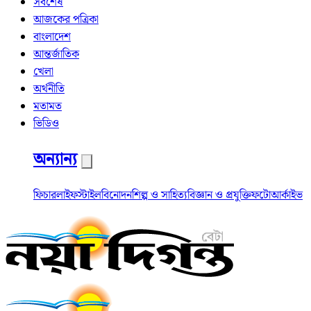
সর্বশেষ
আজকের পত্রিকা
বাংলাদেশ
আন্তর্জাতিক
খেলা
অর্থনীতি
মতামত
ভিডিও
অন্যান্য
ফিচার
লাইফস্টাইল
বিনোদন
শিল্প ও সাহিত্য
বিজ্ঞান ও প্রযুক্তি
ফটো
আর্কাইভ