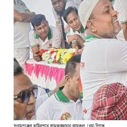
সুনামগঞ্জের তাহিরপুরে কামরুজ্জামান কামরুল
|
নয়া দিগন্ত