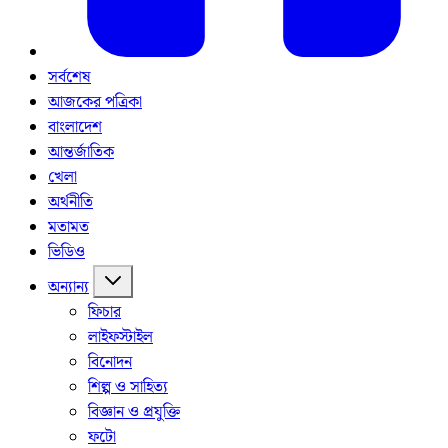
সর্বশেষ
আজকের পত্রিকা
বাংলাদেশ
আন্তর্জাতিক
খেলা
অর্থনীতি
মতামত
ভিডিও
অন্যান্য
ফিচার
লাইফস্টাইল
বিনোদন
শিল্প ও সাহিত্য
বিজ্ঞান ও প্রযুক্তি
ফটো