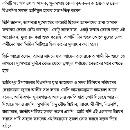
কমিটি সহ সাধারণ সম্পাদক, সুনামগঞ্জ জেলা কৃষকদল আহ্বায়ক ও জেলা
বিএনপির সদস্য আনিসুল হকের সভাপতিত্ব করেন।
তিনি জানান, আপনারা দুঃসময়ের কান্ডারী ছিলেন আপনাদের জন্য সামান্য
সম্মাননা দেয়ার চেষ্টা করছেন। একটু ভালোবাসা, একটু সম্মান দেয়ার জন্য এই
আয়োজন, মূল্যায়ন করা শুরু করেছি, আগামী দিন গুলোতে তৃণমূলের নেতা
কর্মীদের যারা মিছিল মিটিংয়ে ছিল তাদের মূল্যায়ন করা হবে।
তিনি আরো বলেন, আমার সামনে যারা আছেন তাদেরকে আগামী দিন গুলোতে
লাগবে। দূঃসময়ে দূর্দিনে কেন্দ্র থেকে তৃণমূল পর্যায়ের নেতাদের মনে রাখতে
হবে।
তাহিরপুর উপজেলার বিএনপির যুগ্ম আহ্বায়ক ও সদর ইউনিয়ন পরিষদের
চেয়ারম্যান জুনাব আলীর সঞ্চালনায় এমপি কামরুজ্জামান কামরুল আরো
বলেন, আমি এখন সুনামগঞ্জ-১ আসনের এমপি যারা ভোট দিয়েছে আর না
দিয়েছে সবার এমপি। মুসলিম হিন্দু বৌদ্ধ খ্রিষ্টান, আওয়ামী লীগ, বিএনপি,
জামায়াত, জাতীয়পাটিসহ সকল দলের এমপি। আমি যদি এই এলাকার উন্নয়ন
করতে পারি তাহলে সকলেই এই উন্নয়নের সুফল ভোগ করবে সড়ক দিয়ে
হাটবে।