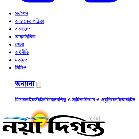
সর্বশেষ
আজকের পত্রিকা
বাংলাদেশ
আন্তর্জাতিক
খেলা
অর্থনীতি
মতামত
ভিডিও
অন্যান্য
ফিচার
লাইফস্টাইল
বিনোদন
শিল্প ও সাহিত্য
বিজ্ঞান ও প্রযুক্তি
ফটো
আর্কাইভ