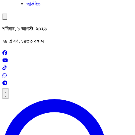
আর্কাইভ
শনিবার, ৮ আগস্ট, ২০২৬
২৪ শ্রাবণ, ১৪৩৩ বঙ্গাব্দ