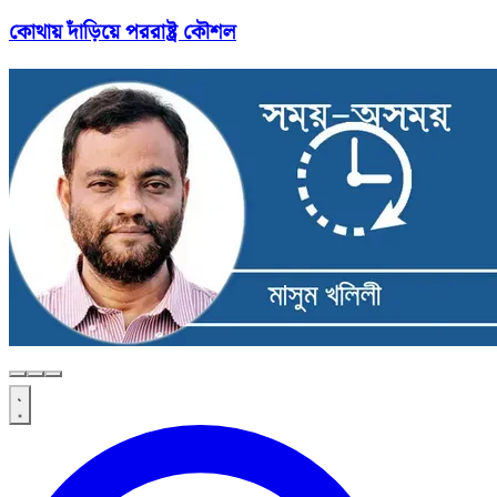
কোথায় দাঁড়িয়ে পররাষ্ট্র কৌশল