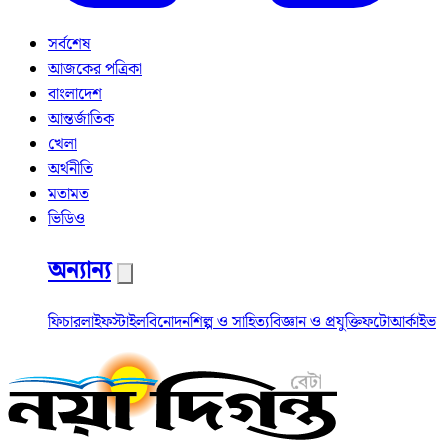
সর্বশেষ
আজকের পত্রিকা
বাংলাদেশ
আন্তর্জাতিক
খেলা
অর্থনীতি
মতামত
ভিডিও
অন্যান্য
ফিচার
লাইফস্টাইল
বিনোদন
শিল্প ও সাহিত্য
বিজ্ঞান ও প্রযুক্তি
ফটো
আর্কাইভ