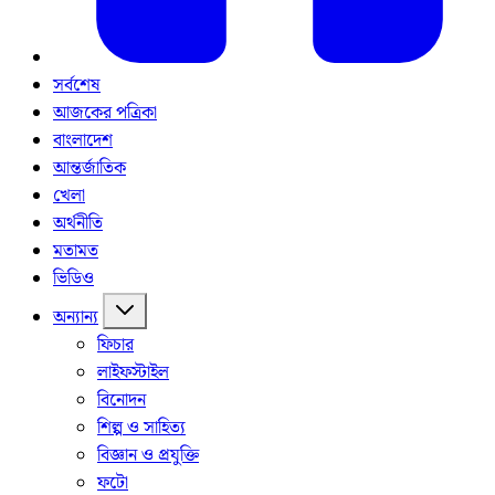
সর্বশেষ
আজকের পত্রিকা
বাংলাদেশ
আন্তর্জাতিক
খেলা
অর্থনীতি
মতামত
ভিডিও
অন্যান্য
ফিচার
লাইফস্টাইল
বিনোদন
শিল্প ও সাহিত্য
বিজ্ঞান ও প্রযুক্তি
ফটো