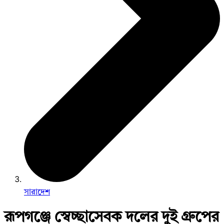
সারাদেশ
রূপগঞ্জে স্বেচ্ছাসেবক দলের দুই গ্রুপের