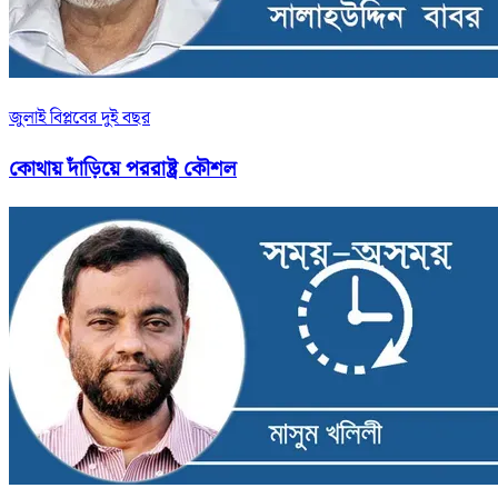
জুলাই বিপ্লবের দুই বছর
কোথায় দাঁড়িয়ে পররাষ্ট্র কৌশল