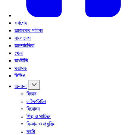
সর্বশেষ
আজকের পত্রিকা
বাংলাদেশ
আন্তর্জাতিক
খেলা
অর্থনীতি
মতামত
ভিডিও
অন্যান্য
ফিচার
লাইফস্টাইল
বিনোদন
শিল্প ও সাহিত্য
বিজ্ঞান ও প্রযুক্তি
ফটো