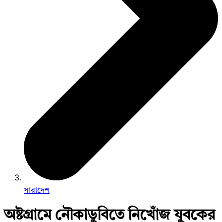
সারাদেশ
অষ্টগ্রামে নৌকাডুবিতে নিখোঁজ যুবকের