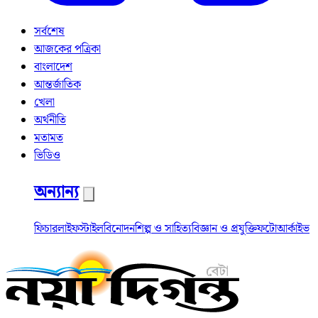
সর্বশেষ
আজকের পত্রিকা
বাংলাদেশ
আন্তর্জাতিক
খেলা
অর্থনীতি
মতামত
ভিডিও
অন্যান্য
ফিচার
লাইফস্টাইল
বিনোদন
শিল্প ও সাহিত্য
বিজ্ঞান ও প্রযুক্তি
ফটো
আর্কাইভ