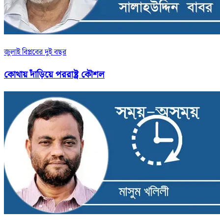
জুলাই বিপ্লবের দুই বছর
কোথায় দাঁড়িয়ে পররাষ্ট্র কৌশল