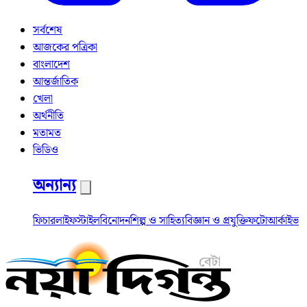
সর্বশেষ
আজকের পত্রিকা
বাংলাদেশ
আন্তর্জাতিক
খেলা
অর্থনীতি
মতামত
ভিডিও
অন্যান্য
ফিচার
লাইফস্টাইল
বিনোদন
শিল্প ও সাহিত্য
বিজ্ঞান ও প্রযুক্তি
ফটো
আর্কাইভ