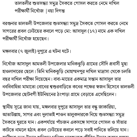
তালতলীর শুভসন্ধ্যা সমুদ্র সৈকতে গোসল করতে নেমে দাখিল
পরীক্ষার্থী নিখোঁজ
|
নয়া দিগন্ত
বরগুনার তালতলী উপজেলার শুভসন্ধ্যা সমুদ্র সৈকতে গোসল করতে নেমে
সাগরের প্রবল ঢেউয়ের কবলে পড়ে মো: আসাদুল (১৭) নামে এক দাখিল
পরীক্ষার্থী নিখোঁজ হয়েছেন।
মঙ্গলবার (৭ জুলাই) দুপুরে এ ঘটনা ঘটে।
নিখোঁজ আসাদুল আমতলী উপজেলার মানিকঝুড়ি গ্রামের সৌদি প্রবাসী মুছা
হাওলাদারের ছেলে। তিনি মানিকঝুড়ি মোহাম্মদপুর দাখিল মাদ্রাসা থেকে চলতি
বছর দাখিল পরীক্ষা দিয়েছেন। বাবা-মায়ের একমাত্র সন্তান আসাদুল তার
নববিবাহিতা মামাতো বোনের শ্বশুরবাড়িতে কনের পক্ষের স্বজন হিসেবে তালতলী
উপজেলার ছোটবগী ইউনিয়নের ঠংপাড়া গ্রামে বেড়াতে এসেছিলেন।
স্থানীয় সূত্রে জানা যায়, মঙ্গলবার দুপুরে আসাদুল তার বন্ধু জাকারিয়া,
আতাউল্লাহ, সাগর এবং দুলাভাই শাওন তালুকদারকে নিয়ে শুভসন্ধ্যা সমুদ্র
সৈকতে ঘুরতে যান। একপর্যায়ে পাঁচজন একসঙ্গে সাগরে গোসল ও সাঁতার
কাটতে নামলে হঠাৎ প্রবল ঢেউয়ের কবলে পড়ে সবাই পানিতে তলিয়ে যান।