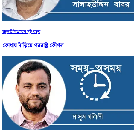
জুলাই বিপ্লবের দুই বছর
কোথায় দাঁড়িয়ে পররাষ্ট্র কৌশল