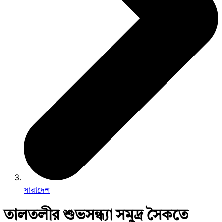
সারাদেশ
তালতলীর শুভসন্ধ্যা সমুদ্র সৈকতে