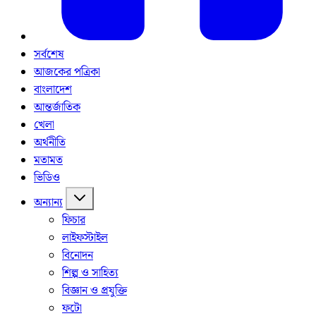
সর্বশেষ
আজকের পত্রিকা
বাংলাদেশ
আন্তর্জাতিক
খেলা
অর্থনীতি
মতামত
ভিডিও
অন্যান্য
ফিচার
লাইফস্টাইল
বিনোদন
শিল্প ও সাহিত্য
বিজ্ঞান ও প্রযুক্তি
ফটো