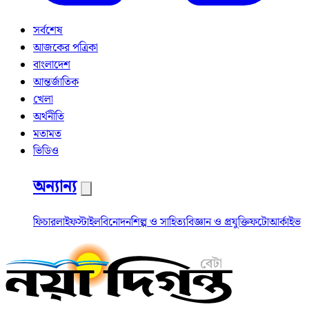
সর্বশেষ
আজকের পত্রিকা
বাংলাদেশ
আন্তর্জাতিক
খেলা
অর্থনীতি
মতামত
ভিডিও
অন্যান্য
ফিচার
লাইফস্টাইল
বিনোদন
শিল্প ও সাহিত্য
বিজ্ঞান ও প্রযুক্তি
ফটো
আর্কাইভ