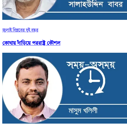
জুলাই বিপ্লবের দুই বছর
কোথায় দাঁড়িয়ে পররাষ্ট্র কৌশল