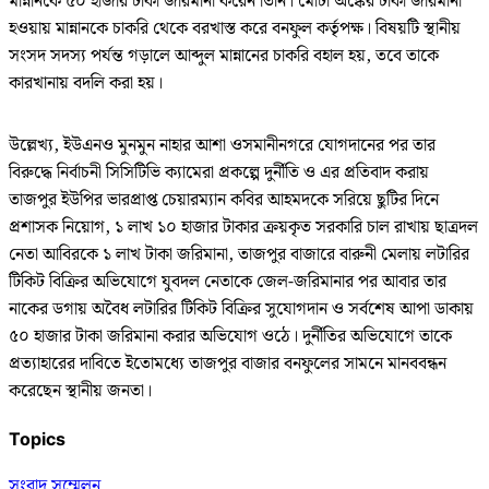
মান্নানকে ৫০ হাজার টাকা জরিমানা করেন তিনি। মোটা অঙ্কের টাকা জরিমানা
হওয়ায় মান্নানকে চাকরি থেকে বরখাস্ত করে বনফুল কর্তৃপক্ষ। বিষয়টি স্থানীয়
সংসদ সদস্য পর্যন্ত গড়ালে আব্দুল মান্নানের চাকরি বহাল হয়, তবে তাকে
কারখানায় বদলি করা হয়।
উল্লেখ্য, ইউএনও মুনমুন নাহার আশা ওসমানীনগরে যোগদানের পর তার
বিরুদ্ধে নির্বাচনী সিসিটিভি ক্যামেরা প্রকল্পে দুর্নীতি ও এর প্রতিবাদ করায়
তাজপুর ইউপির ভারপ্রাপ্ত চেয়ারম্যান কবির আহমদকে সরিয়ে ছুটির দিনে
প্রশাসক নিয়োগ, ১ লাখ ১০ হাজার টাকার ক্রয়কৃত সরকারি চাল রাখায় ছাত্রদল
নেতা আবিরকে ১ লাখ টাকা জরিমানা, তাজপুর বাজারে বারুনী মেলায় লটারির
টিকিট বিক্রির অভিযোগে যুবদল নেতাকে জেল-জরিমানার পর আবার তার
নাকের ডগায় অবৈধ লটারির টিকিট বিক্রির সুযোগদান ও সর্বশেষ আপা ডাকায়
৫০ হাজার টাকা জরিমানা করার অভিযোগ ওঠে। দুর্নীতির অভিযোগে তাকে
প্রত্যাহারের দাবিতে ইতোমধ্যে তাজপুর বাজার বনফুলের সামনে মানববন্ধন
করেছেন স্থানীয় জনতা।
Topics
সংবাদ সম্মেলন