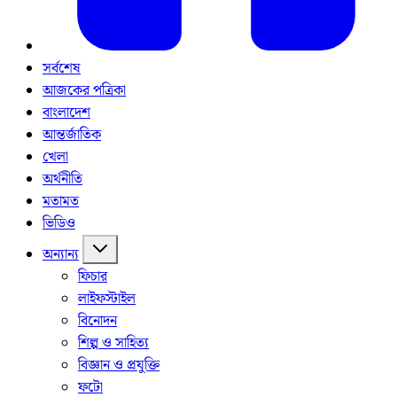
সর্বশেষ
আজকের পত্রিকা
বাংলাদেশ
আন্তর্জাতিক
খেলা
অর্থনীতি
মতামত
ভিডিও
অন্যান্য
ফিচার
লাইফস্টাইল
বিনোদন
শিল্প ও সাহিত্য
বিজ্ঞান ও প্রযুক্তি
ফটো