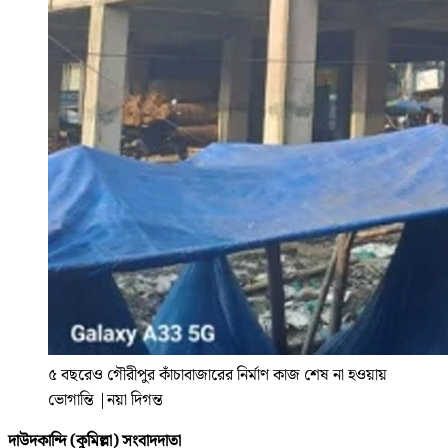
৫ বছরেও গৌরীপুর কাঁচাবাজারের নির্মাণ কাজ শেষ না হওয়ায়
ভোগান্তি
|
নয়া দিগন্ত
দাউদকান্দি (কুমিল্লা) সংবাদদাতা