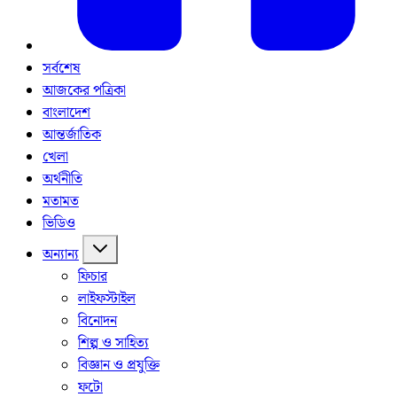
সর্বশেষ
আজকের পত্রিকা
বাংলাদেশ
আন্তর্জাতিক
খেলা
অর্থনীতি
মতামত
ভিডিও
অন্যান্য
ফিচার
লাইফস্টাইল
বিনোদন
শিল্প ও সাহিত্য
বিজ্ঞান ও প্রযুক্তি
ফটো