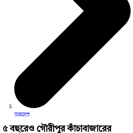
সারাদেশ
৫ বছরেও গৌরীপুর কাঁচাবাজারের