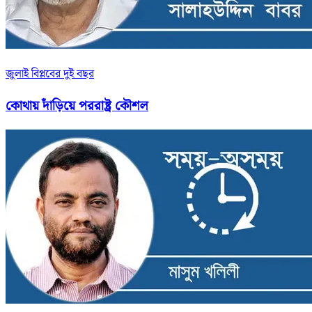
জুলাই বিপ্লবের দুই বছর
কোথায় দাঁড়িয়ে পররাষ্ট্র কৌশল