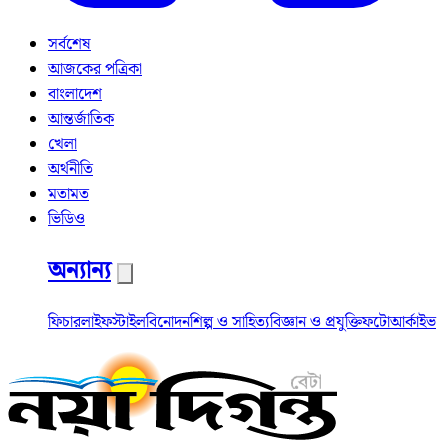
সর্বশেষ
আজকের পত্রিকা
বাংলাদেশ
আন্তর্জাতিক
খেলা
অর্থনীতি
মতামত
ভিডিও
অন্যান্য
ফিচার
লাইফস্টাইল
বিনোদন
শিল্প ও সাহিত্য
বিজ্ঞান ও প্রযুক্তি
ফটো
আর্কাইভ