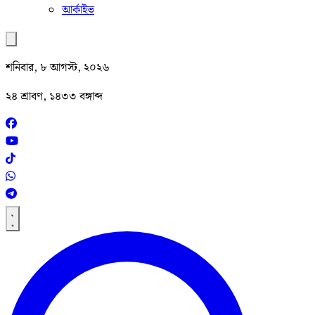
আর্কাইভ
শনিবার, ৮ আগস্ট, ২০২৬
২৪ শ্রাবণ, ১৪৩৩ বঙ্গাব্দ