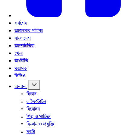
সর্বশেষ
আজকের পত্রিকা
বাংলাদেশ
আন্তর্জাতিক
খেলা
অর্থনীতি
মতামত
ভিডিও
অন্যান্য
ফিচার
লাইফস্টাইল
বিনোদন
শিল্প ও সাহিত্য
বিজ্ঞান ও প্রযুক্তি
ফটো