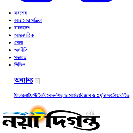
সর্বশেষ
আজকের পত্রিকা
বাংলাদেশ
আন্তর্জাতিক
খেলা
অর্থনীতি
মতামত
ভিডিও
অন্যান্য
ফিচার
লাইফস্টাইল
বিনোদন
শিল্প ও সাহিত্য
বিজ্ঞান ও প্রযুক্তি
ফটো
আর্কাইভ