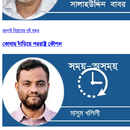
জুলাই বিপ্লবের দুই বছর
কোথায় দাঁড়িয়ে পররাষ্ট্র কৌশল