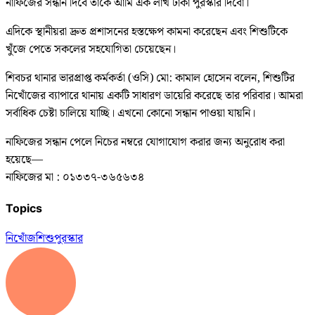
নাফিজের সন্ধান দিবে তাকে আমি এক লাখ টাকা পুরস্কার দিবো।
এদিকে স্থানীয়রা দ্রুত প্রশাসনের হস্তক্ষেপ কামনা করেছেন এবং শিশুটিকে
খুঁজে পেতে সকলের সহযোগিতা চেয়েছেন।
শিবচর থানার ভারপ্রাপ্ত কর্মকর্তা (ওসি) মো: কামাল হোসেন বলেন, শিশুটির
নিখোঁজের ব্যাপারে থানায় একটি সাধারণ ডায়েরি করেছে তার পরিবার। আমরা
সর্বাধিক চেষ্টা চালিয়ে যাচ্ছি। এখনো কোনো সন্ধান পাওয়া যায়নি।
নাফিজের সন্ধান পেলে নিচের নম্বরে যোগাযোগ করার জন্য অনুরোধ করা
হয়েছে—
নাফিজের মা : ০১৩৩৭-৩৬৫৬৩৪
Topics
নিখোঁজ
শিশু
পুরস্কার