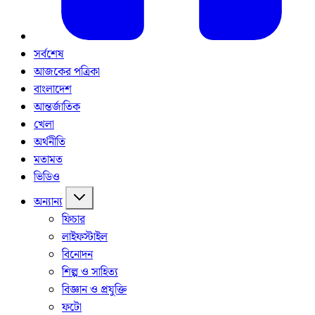
সর্বশেষ
আজকের পত্রিকা
বাংলাদেশ
আন্তর্জাতিক
খেলা
অর্থনীতি
মতামত
ভিডিও
অন্যান্য
ফিচার
লাইফস্টাইল
বিনোদন
শিল্প ও সাহিত্য
বিজ্ঞান ও প্রযুক্তি
ফটো