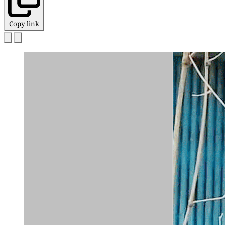
Copy link