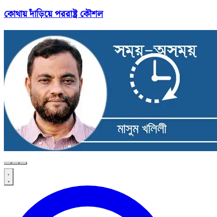
কোথায় দাঁড়িয়ে পররাষ্ট্র কৌশল