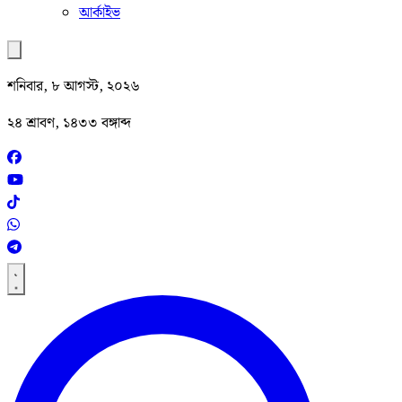
আর্কাইভ
শনিবার, ৮ আগস্ট, ২০২৬
২৪ শ্রাবণ, ১৪৩৩ বঙ্গাব্দ