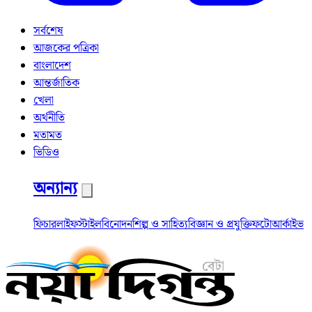
সর্বশেষ
আজকের পত্রিকা
বাংলাদেশ
আন্তর্জাতিক
খেলা
অর্থনীতি
মতামত
ভিডিও
অন্যান্য
ফিচার
লাইফস্টাইল
বিনোদন
শিল্প ও সাহিত্য
বিজ্ঞান ও প্রযুক্তি
ফটো
আর্কাইভ