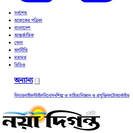
সর্বশেষ
আজকের পত্রিকা
বাংলাদেশ
আন্তর্জাতিক
খেলা
অর্থনীতি
মতামত
ভিডিও
অন্যান্য
ফিচার
লাইফস্টাইল
বিনোদন
শিল্প ও সাহিত্য
বিজ্ঞান ও প্রযুক্তি
ফটো
আর্কাইভ