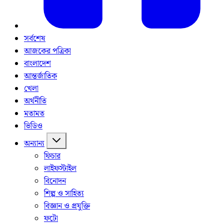
সর্বশেষ
আজকের পত্রিকা
বাংলাদেশ
আন্তর্জাতিক
খেলা
অর্থনীতি
মতামত
ভিডিও
অন্যান্য
ফিচার
লাইফস্টাইল
বিনোদন
শিল্প ও সাহিত্য
বিজ্ঞান ও প্রযুক্তি
ফটো