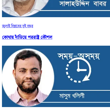
জুলাই বিপ্লবের দুই বছর
কোথায় দাঁড়িয়ে পররাষ্ট্র কৌশল