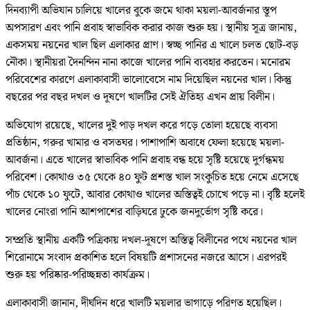
দিনব্যাপী অভিযান চালিয়ে খালের বুকে জমে থাকা ময়লা-আবর্জনার স্তূপ
অপসারণ এবং পানি প্রবাহ স্বাভাবিক করার কাজ শুরু হয়। স্থানীয় সূত্র জানায়,
একসময় নয়নের খাল ছিল এলাকার প্রাণ। স্বচ্ছ পানির এ খালে চলত ছোট-বড়
নৌকা। স্থানীয়রা দৈনন্দিন নানা কাজে খালের পানি ব্যবহার করতেন। মনোরম
পরিবেশের কারণে এলাকাবাসী ভালোবেসে নাম দিয়েছিল নয়নের খাল। কিন্তু
বছরের পর বছর দখল ও দূষণে খালটির সেই ঐতিহ্য এখন প্রায় বিলীন।
অভিযোগ রয়েছে, খালের দুই পাড় দখল করে গড়ে তোলা হয়েছে ব্যবসা
প্রতিষ্ঠান, গরুর খামার ও বসতঘর। পাশাপাশি অবাধে ফেলা হয়েছে ময়লা-
আবর্জনা। এতে খালের স্বাভাবিক পানি প্রবাহ বন্ধ হয়ে সৃষ্টি হয়েছে দুর্গন্ধময়
পরিবেশ। কোথাও ৩৫ থেকে ৪০ ফুট প্রশস্ত খাল সংকুচিত হয়ে নেমে এসেছে
পাঁচ থেকে ১০ ফুটে, আবার কোথাও খালের অস্তিত্বই চোখে পড়ে না। বৃষ্টি হলেই
খালের নোংরা পানি আশপাশের বাড়িঘরে ঢুকে জনদুর্ভোগ সৃষ্টি করে।
সম্প্রতি স্থানীয় একটি পত্রিকায় দখল-দূষণে অস্তিত্ব বিলীনের পথে নয়নের খাল
শিরোনামে সংবাদ প্রকাশিত হলে বিষয়টি প্রশাসনের নজরে আসে। এরপরই
শুরু হয় পরিষ্কার-পরিচ্ছন্নতা কার্যক্রম।
এলাকাবাসী জানান, দীর্ঘদিন ধরে খালটি ময়লার ভাগাড়ে পরিণত হয়েছিল।